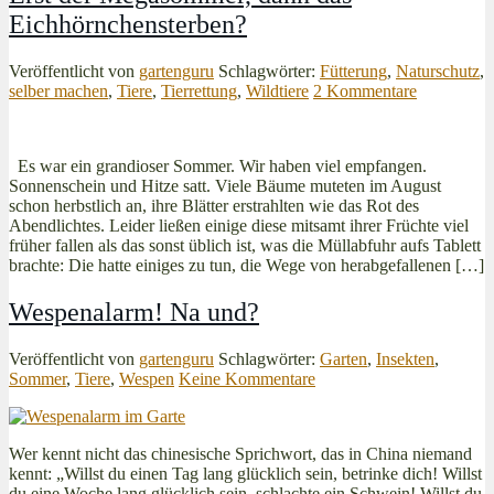
Eichhörnchensterben?
Veröffentlicht von
gartenguru
Schlagwörter:
Fütterung
,
Naturschutz
,
selber machen
,
Tiere
,
Tierrettung
,
Wildtiere
2 Kommentare
Es war ein grandioser Sommer. Wir haben viel empfangen.
Sonnenschein und Hitze satt. Viele Bäume muteten im August
schon herbstlich an, ihre Blätter erstrahlten wie das Rot des
Abendlichtes. Leider ließen einige diese mitsamt ihrer Früchte viel
früher fallen als das sonst üblich ist, was die Müllabfuhr aufs Tablett
brachte: Die hatte einiges zu tun, die Wege von herabgefallenen […]
Wespenalarm! Na und?
Veröffentlicht von
gartenguru
Schlagwörter:
Garten
,
Insekten
,
Sommer
,
Tiere
,
Wespen
Keine Kommentare
Wer kennt nicht das chinesische Sprichwort, das in China niemand
kennt: „Willst du einen Tag lang glücklich sein, betrinke dich! Willst
du eine Woche lang glücklich sein, schlachte ein Schwein! Willst du