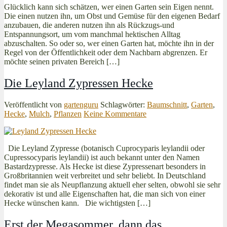
Glücklich kann sich schätzen, wer einen Garten sein Eigen nennt.
Die einen nutzen ihn, um Obst und Gemüse für den eigenen Bedarf
anzubauen, die anderen nutzen ihn als Rückzugs-und
Entspannungsort, um vom manchmal hektischen Alltag
abzuschalten. So oder so, wer einen Garten hat, möchte ihn in der
Regel von der Öffentlichkeit oder dem Nachbarn abgrenzen. Er
möchte seinen privaten Bereich […]
Die Leyland Zypressen Hecke
Veröffentlicht von
gartenguru
Schlagwörter:
Baumschnitt
,
Garten
,
Hecke
,
Mulch
,
Pflanzen
Keine Kommentare
Die Leyland Zypresse (botanisch Cuprocyparis leylandii oder
Cupressocyparis leylandii) ist auch bekannt unter den Namen
Bastardzypresse. Als Hecke ist diese Zypressenart besonders in
Großbritannien weit verbreitet und sehr beliebt. In Deutschland
findet man sie als Neupflanzung aktuell eher selten, obwohl sie sehr
dekorativ ist und alle Eigenschaften hat, die man sich von einer
Hecke wünschen kann. Die wichtigsten […]
Erst der Megasommer, dann das