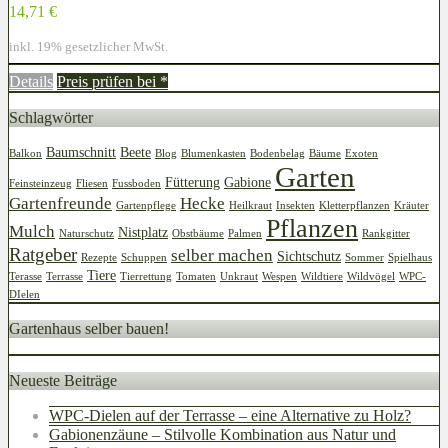
14,71 €
inkl. 19% gesetzlicher MwSt.
Details
Preis prüfen bei
*
Schlagwörter
Baumschnitt
Beete
Balkon
Blog
Blumenkasten
Bodenbelag
Bäume
Exoten
Garten
Fütterung
Gabione
Feinsteinzeug
Fliesen
Fussboden
Gartenfreunde
Hecke
Gartenpflege
Heilkraut
Insekten
Kletterpflanzen
Kräuter
Pflanzen
Mulch
Nistplatz
Naturschutz
Obstbäume
Palmen
Rankgitter
Ratgeber
selber machen
Sichtschutz
Rezepte
Schuppen
Sommer
Spielhaus
Tiere
Terasse
Terrasse
Tierrettung
Tomaten
Unkraut
Wespen
Wildtiere
Wildvögel
WPC-
DIelen
Gartenhaus selber bauen!
Neueste Beiträge
WPC-Dielen auf der Terrasse – eine Alternative zu Holz?
Gabionenzäune – Stilvolle Kombination aus Natur und