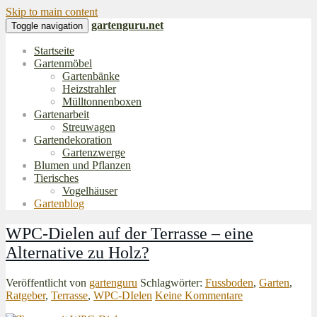
Skip to main content
gartenguru.net
Toggle navigation
Startseite
Gartenmöbel
Gartenbänke
Heizstrahler
Mülltonnenboxen
Gartenarbeit
Streuwagen
Gartendekoration
Gartenzwerge
Blumen und Pflanzen
Tierisches
Vogelhäuser
Gartenblog
WPC-Dielen auf der Terrasse – eine
Alternative zu Holz?
Veröffentlicht von
gartenguru
Schlagwörter:
Fussboden
,
Garten
,
Ratgeber
,
Terrasse
,
WPC-DIelen
Keine Kommentare