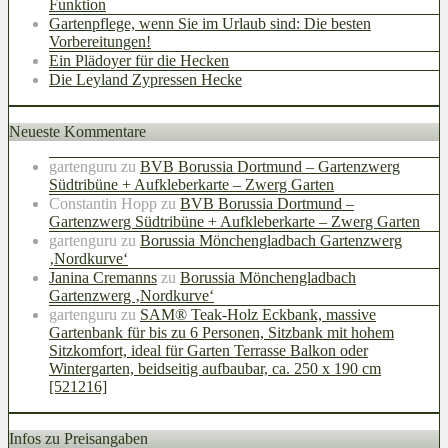
Funktion
Gartenpflege, wenn Sie im Urlaub sind: Die besten
Vorbereitungen!
Ein Plädoyer für die Hecken
Die Leyland Zypressen Hecke
Neueste Kommentare
gartenguru
zu
BVB Borussia Dortmund – Gartenzwerg
Südtribüne + Aufkleberkarte – Zwerg Garten
Constantin Hopp
zu
BVB Borussia Dortmund –
Gartenzwerg Südtribüne + Aufkleberkarte – Zwerg Garten
gartenguru
zu
Borussia Mönchengladbach Gartenzwerg
‚Nordkurve‘
Janina Cremanns
zu
Borussia Mönchengladbach
Gartenzwerg ‚Nordkurve‘
gartenguru
zu
SAM® Teak-Holz Eckbank, massive
Gartenbank für bis zu 6 Personen, Sitzbank mit hohem
Sitzkomfort, ideal für Garten Terrasse Balkon oder
Wintergarten, beidseitig aufbaubar, ca. 250 x 190 cm
[521216]
Infos zu Preisangaben