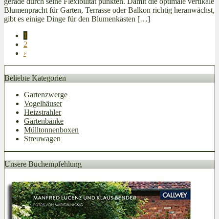
gerade durch seine Flexibilität punkten. Damit die optimale vertikale
Blumenpracht für Garten, Terrasse oder Balkon richtig heranwächst,
gibt es einige Dinge für den Blumenkasten […]
1
2
›
Beliebte Kategorien
Gartenzwerge
Vogelhäuser
Heizstrahler
Gartenbänke
Mülltonnenboxen
Streuwagen
Unsere Buchempfehlung