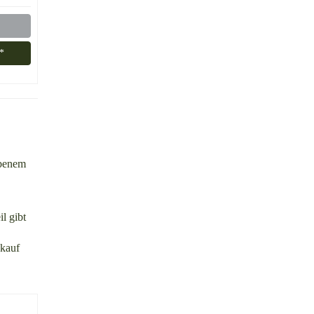
*
obenem
l gibt
gkauf