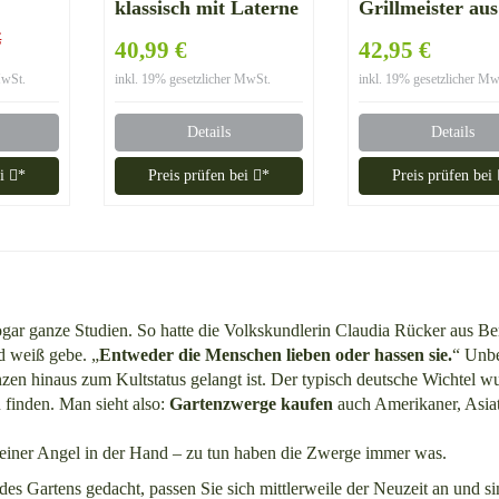
,
klassisch mit Laterne
Grillmeister aus
bruchfestem P
€
40,99 €
42,95 €
Zwerg Made in
MwSt.
inkl. 19% gesetzlicher MwSt.
inkl. 19% gesetzlicher Mw
Germany Figur
Details
Details
ei
*
Preis prüfen bei
*
Preis prüfen bei
gar ganze Studien. So hatte die Volkskundlerin Claudia Rücker aus Ber
d weiß gebe. „
Entweder die Menschen lieben oder hassen sie.
“ Unbe
nzen hinaus zum Kultstatus gelangt ist. Der typisch deutsche Wichtel w
 finden. Man sieht also:
Gartenzwerge kaufen
auch Amerikaner, Asia
einer Angel in der Hand – zu tun haben die Zwerge immer was.
es Gartens gedacht, passen Sie sich mittlerweile der Neuzeit an und s