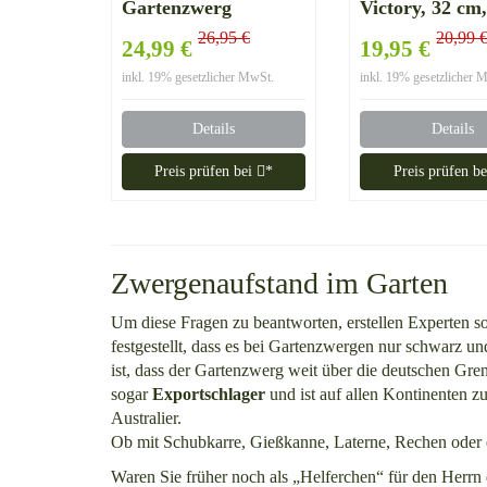
Gartenzwerg
Victory, 32 cm
Trachten-Edition
Gartenzwerg,
26,95 €
20,99 
24,99 €
19,95 €
Kunststoff
inkl. 19% gesetzlicher MwSt.
inkl. 19% gesetzlicher 
Details
Details
Preis prüfen bei
*
Preis prüfen b
Zwergenaufstand im Garten
Um diese Fragen zu beantworten, erstellen Experten so
festgestellt, dass es bei Gartenzwergen nur schwarz un
ist, dass der Gartenzwerg weit über die deutschen Gre
sogar
Exportschlager
und ist auf allen Kontinenten zu
Australier.
Ob mit Schubkarre, Gießkanne, Laterne, Rechen oder 
Waren Sie früher noch als „Helferchen“ für den Herrn d