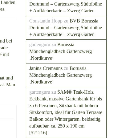
n Landen
Dortmund – Gartenzwerg Südtribüne
es.
+ Aufkleberkarte – Zwerg Garten
Constantin Hopp
zu
BVB Borussia
Dortmund – Gartenzwerg Südtribüne
+ Aufkleberkarte – Zwerg Garten
nd bei
gartenguru
zu
Borussia
rade
Mönchengladbach Gartenzwerg
e mit
‚Nordkurve‘
Janina Cremanns
zu
Borussia
Mönchengladbach Gartenzwerg
hat und
‚Nordkurve‘
sst. Man
gartenguru
zu
SAM® Teak-Holz
Eckbank, massive Gartenbank für bis
zu 6 Personen, Sitzbank mit hohem
Sitzkomfort, ideal für Garten Terrasse
Balkon oder Wintergarten, beidseitig
aufbaubar, ca. 250 x 190 cm
[521216]