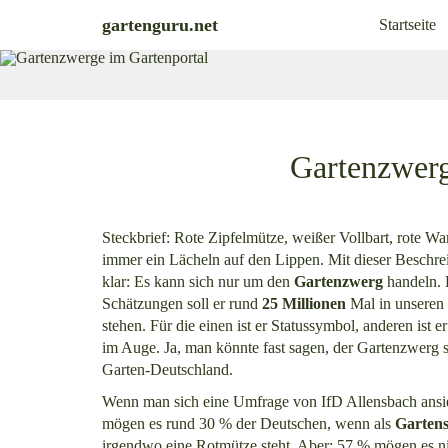
Skip
gartenguru.net
Startseite
to
main
content
Gartenzwerg
Steckbrief: Rote Zipfelmütze, weißer Vollbart, rote W
immer ein Lächeln auf den Lippen. Mit dieser Beschrei
klar: Es kann sich nur um den
Gartenzwerg
handeln. 
Schätzungen soll er rund
25 Millionen
Mal in unseren
stehen. Für die einen ist er Statussymbol, anderen ist e
im Auge. Ja, man könnte fast sagen, der Gartenzwerg s
Garten-Deutschland.
Wenn man sich eine Umfrage von IfD Allensbach ansi
mögen es rund 30 % der Deutschen, wenn als
Garten
irgendwo eine Rotmütze steht. Aber: 57 % mögen es n