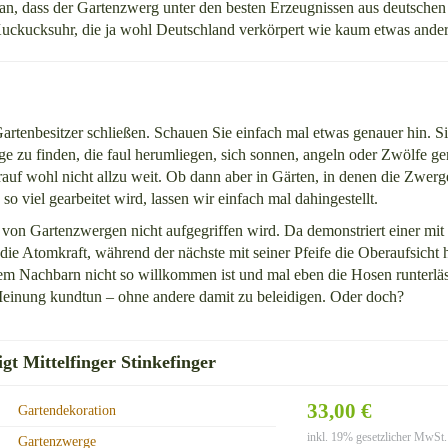
ran, dass der Gartenzwerg unter den besten Erzeugnissen aus deutsche
 Kuckucksuhr, die ja wohl Deutschland verkörpert wie kaum etwas ander
tenbesitzer schließen. Schauen Sie einfach mal etwas genauer hin. Si
 zu finden, die faul herumliegen, sich sonnen, angeln oder Zwölfe ge
drauf wohl nicht allzu weit. Ob dann aber in Gärten, in denen die Zwerg
o viel gearbeitet wird, lassen wir einfach mal dahingestellt.
 von Gartenzwergen nicht aufgegriffen wird. Da demonstriert einer mit
 Atomkraft, während der nächste mit seiner Pfeife die Oberaufsicht 
em Nachbarn nicht so willkommen ist und mal eben die Hosen runterlä
einung kundtun – ohne andere damit zu beleidigen. Oder doch?
t Mittelfinger Stinkefinger
33,00 €
Gartendekoration
inkl. 19% gesetzlicher MwSt.
Gartenzwerge