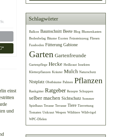
VC
Schlagwörter
St.
Baumschnitt
Beete
Balkon
Blog
Blumenkasten
Bodenbelag
Bäume
Exoten
Feinsteinzeug
Fliesen
Fütterung
Gabione
Fussboden
*
Garten
Gartenfreunde
Hecke
Gartenpflege
Heilkraut
Insekten
Mulch
Kletterpflanzen
Kräuter
Naturschutz
Pflanzen
Nistplatz
Obstbäume
Palmen
Ratgeber
lin einst
Rankgitter
Rezepte
Schuppen
stritten
selber machen
Sichtschutz
Sommer
urde
Tiere
Spielhaus
Terasse
Terrasse
Tierrettung
ten und
Tomaten
Unkraut
Wespen
Wildtiere
Wildvögel
WPC-DIelen
ind