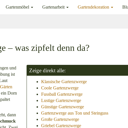
Gartenmöbel
Gartenarbeit
Gartendekoration
Bl
e – was zipfelt denn da?
angen und
Zeige direkt alle:
bung ist
Laut
Klassische Gartenzwerge
Gärten
Coole Gartenzwerge
r ein Dorn
Fussball Gartenzwerge
paltet
Lustige Gartenzwerge
Günstige Gartenzwerge
Gartenzwerge aus Ton und Steinguss
eht, dann
Große Gartenzwerge
schmuck
Griebel Gartenzwerge
icht. Zwei