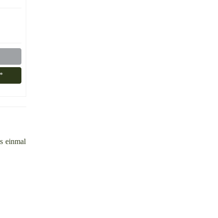
*
ls einmal