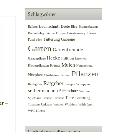
Schlagwörter
Baumschnitt
Beete
Balkon
Blog
Blumenkasten
Bodenbelag
Bäume
Exoten
Feinsteinzeug
Fliesen
Fütterung
Gabione
Fussboden
Garten
Gartenfreunde
Hecke
Gartenpflege
Heilkraut
Insekten
Mulch
Kletterpflanzen
Kräuter
Naturschutz
Pflanzen
Nistplatz
Obstbäume
Palmen
Ratgeber
Rankgitter
Rezepte
Schuppen
selber machen
Sichtschutz
Sommer
Tiere
Spielhaus
Terasse
Terrasse
Tierrettung
er –
Tomaten
Unkraut
Wespen
Wildtiere
Wildvögel
WPC-DIelen
Gartenhaus selber bauen!