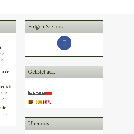
Folgen Sie uns
t
rte
re.
Gelistet auf:
uru.de
der wir
ieren
te.
itte
können
Über uns: