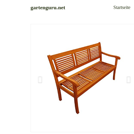
Skip
gartenguru.net
Startseite
to
main
content