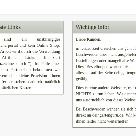
iate Links
Wichtige Info:
sind ein unabhängiges
Liebe Kunden,
ucherportal und kein Online Shop.
in letzter Zeit erreichen uns gehäuf
 Arbeit wird durch die Verwendung
Beschwerden über nicht ausgeliefe
ffiliate Links finanziert
Bestellungen oder mangelhafte Wa
zeichnet durch *). Im Falle eines
Diese Bestellungen wurden bisher
beim Partnershop bekommen wir
allesamt auf der Seite deingarteng
esem eine kleine Provision. Ihnen
getätigt.
ufer entstehen dadurch natürlich
usätzlichen Kosten.
Dies ist eine andere Webseite, mit 
NICHTS zu tun haben. Wir distanz
uns ausdrücklich von dieser Websei
Bei Beschwerden wenden sie sich b
direkt an deingartenguru.de. Wir 
ihnen leider nicht weiterhelfen.