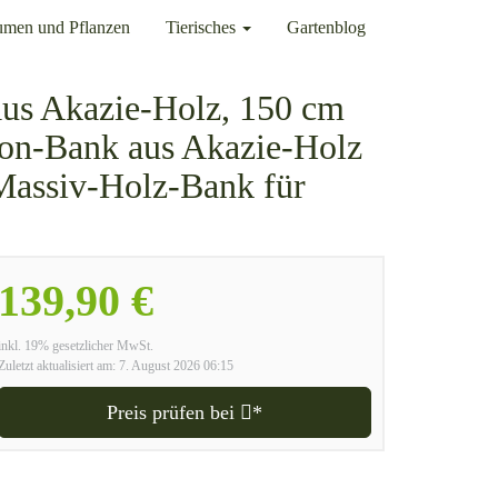
umen und Pflanzen
Tierisches
Gartenblog
s Akazie-Holz, 150 cm
lkon-Bank aus Akazie-Holz
 Massiv-Holz-Bank für
139,90 €
inkl. 19% gesetzlicher MwSt.
Zuletzt aktualisiert am: 7. August 2026 06:15
Preis prüfen bei
*