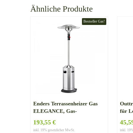
Ähnliche Produkte
Bestseller Gas!
Enders Terrassenheizer Gas
Outt
ELEGANCE, Gas-
für 
Heizstrahler 9376, Heizpilz mit
193,55 €
45,5
stufenloser Regulierung, ECO
inkl. 19% gesetzlicher MwSt.
inkl. 19