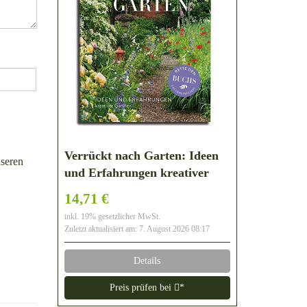
Verrückt nach Garten: Ideen
seren
und Erfahrungen kreativer
Gärtner
14,71 €
inkl. 19% gesetzlicher MwSt.
Zuletzt aktualisiert am: 7. August 2026 08:17
Details
Preis prüfen bei
*