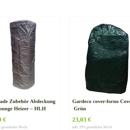
rade Zubehör Abdeckung
Gardeco cover-forno Cov
Lounge Heizer – HLH
Grün
9 €
23,03 €
% gesetzlicher MwSt.
inkl. 19% gesetzlicher MwSt.