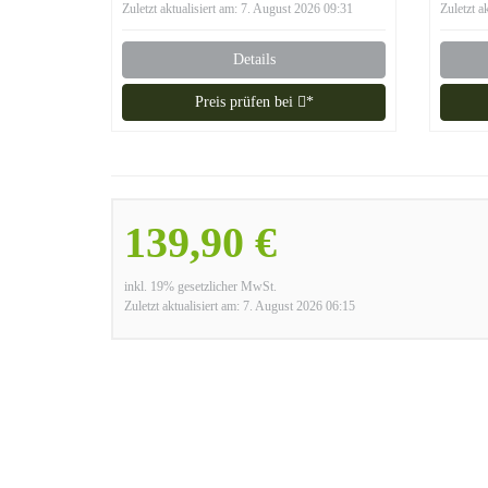
PLUS Brenner,
Zuletzt aktualisiert am: 7. August 2026 09:31
Zuletzt a
Transporträder,
Umkippsicherung
Details
Preis prüfen bei
*
139,90 €
inkl. 19% gesetzlicher MwSt.
Zuletzt aktualisiert am: 7. August 2026 06:15