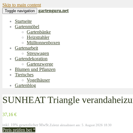
Skip to main content
gartenguru.net
Toggle navigation
Startseite
Gartenmöbel
Gartenbänke
Heizstrahler
Mülltonnenboxen
Gartenarbeit
Streuwagen
Gartendekoration
Gartenzwerge
Blumen und Pflanzen
Tierisches
Vogelhäuser
Gartenblog
SUNHEAT Triangle verandaheiz
37,16 €
inkl. 19% gesetzlicher MwSt.
Zuletzt aktualisiert am: 5. August 2026 18:30
Preis prüfen bei
*