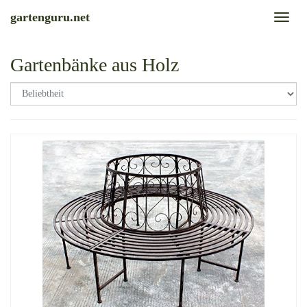
Skip
gartenguru.net
Toggl
to
naviga
main
content
Gartenbänke aus Holz