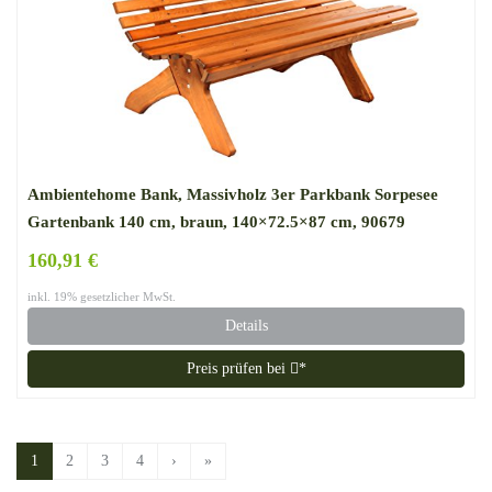
Ambientehome Bank, Massivholz 3er Parkbank Sorpesee
Gartenbank 140 cm, braun, 140×72.5×87 cm, 90679
160,91 €
inkl. 19% gesetzlicher MwSt.
Details
Preis prüfen bei
*
1
2
3
4
›
»