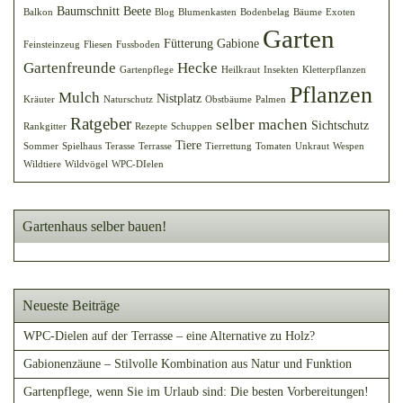
Baumschnitt
Beete
Balkon
Blog
Blumenkasten
Bodenbelag
Bäume
Exoten
Garten
Fütterung
Gabione
Feinsteinzeug
Fliesen
Fussboden
Gartenfreunde
Hecke
Gartenpflege
Heilkraut
Insekten
Kletterpflanzen
Pflanzen
Mulch
Nistplatz
Kräuter
Naturschutz
Obstbäume
Palmen
Ratgeber
selber machen
Sichtschutz
Rankgitter
Rezepte
Schuppen
Tiere
Sommer
Spielhaus
Terasse
Terrasse
Tierrettung
Tomaten
Unkraut
Wespen
Wildtiere
Wildvögel
WPC-DIelen
Gartenhaus selber bauen!
Neueste Beiträge
WPC-Dielen auf der Terrasse – eine Alternative zu Holz?
Gabionenzäune – Stilvolle Kombination aus Natur und Funktion
Gartenpflege, wenn Sie im Urlaub sind: Die besten Vorbereitungen!