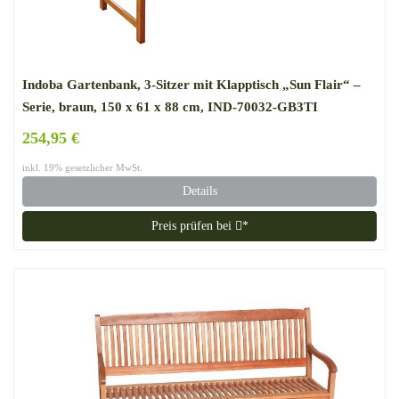
Indoba Gartenbank, 3-Sitzer mit Klapptisch „Sun Flair“ –
Serie, braun, 150 x 61 x 88 cm, IND-70032-GB3TI
254,95 €
inkl. 19% gesetzlicher MwSt.
Details
Preis prüfen bei
*