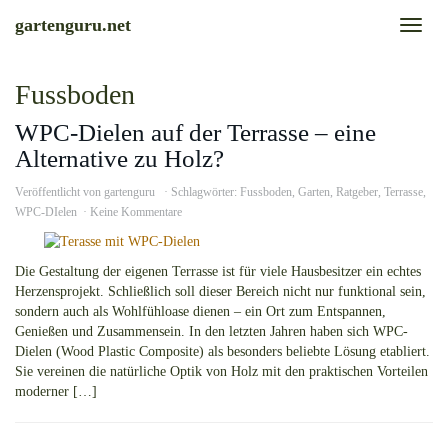
Skip
gartenguru.net
Toggl
to
naviga
main
content
Fussboden
WPC-Dielen auf der Terrasse – eine
Alternative zu Holz?
Veröffentlicht von
gartenguru
Schlagwörter:
Fussboden
,
Garten
,
Ratgeber
,
Terrasse
,
WPC-DIelen
Keine Kommentare
Die Gestaltung der eigenen Terrasse ist für viele Hausbesitzer ein echtes
Herzensprojekt. Schließlich soll dieser Bereich nicht nur funktional sein,
sondern auch als Wohlfühloase dienen – ein Ort zum Entspannen,
Genießen und Zusammensein. In den letzten Jahren haben sich WPC-
Dielen (Wood Plastic Composite) als besonders beliebte Lösung etabliert.
Sie vereinen die natürliche Optik von Holz mit den praktischen Vorteilen
moderner […]