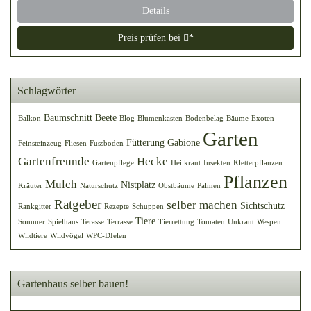
Details
Preis prüfen bei
*
Schlagwörter
Baumschnitt
Beete
Balkon
Blog
Blumenkasten
Bodenbelag
Bäume
Exoten
Garten
Fütterung
Gabione
Feinsteinzeug
Fliesen
Fussboden
Gartenfreunde
Hecke
Gartenpflege
Heilkraut
Insekten
Kletterpflanzen
Pflanzen
Mulch
Nistplatz
Kräuter
Naturschutz
Obstbäume
Palmen
Ratgeber
selber machen
Sichtschutz
Rankgitter
Rezepte
Schuppen
Tiere
Sommer
Spielhaus
Terasse
Terrasse
Tierrettung
Tomaten
Unkraut
Wespen
Wildtiere
Wildvögel
WPC-DIelen
Gartenhaus selber bauen!