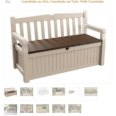
Typ
Gartenbänke aus Holz
,
Gartenbänke mit Truhe
,
Weiße Gartenbänke