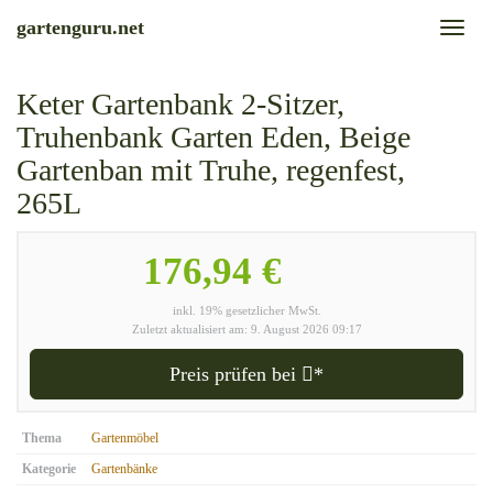
Skip
gartenguru.net
Toggl
to
naviga
main
content
Keter Gartenbank 2-Sitzer,
Truhenbank Garten Eden, Beige
Gartenban mit Truhe, regenfest,
265L
176,94 €
inkl. 19% gesetzlicher MwSt.
Zuletzt aktualisiert am: 9. August 2026 09:17
Preis prüfen bei
*
Thema
Gartenmöbel
Kategorie
Gartenbänke