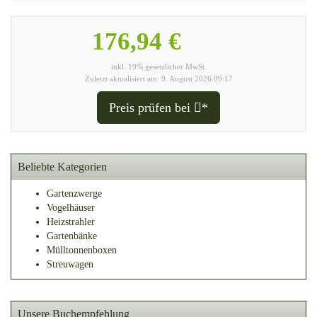
176,94 €
inkl. 19% gesetzlicher MwSt.
Zuletzt aktualisiert am: 9. August 2026 09:17
Preis prüfen bei
*
Beliebte Kategorien
Gartenzwerge
Vogelhäuser
Heizstrahler
Gartenbänke
Mülltonnenboxen
Streuwagen
Unsere Buchempfehlung