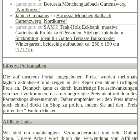
gartenguru
zu
Borussia Mönchengladbach Gartenzwerg
‚Nordkurve‘
Janina Cremanns
zu
Borussia Mönchengladbach
Gartenzwerg ‚Nordkurve‘
gartenguru
zu
SAM® Teak-Holz Eckbank, massive
Gartenbank für bis zu 6 Personen, Sitzbank mit hohem
Sitzkomfort, ideal für Garten Terrasse Balkon oder
Wintergarten, beidseitig aufbaubar, ca. 250 x 190 cm
[521216]
Infos zu Preisangaben
Die auf unserem Portal angegebenen Preise werden mehrmals
täglich aktualisiert und zeigen in der Regel den aktuell richtigen
Preis an. Dennoch kann es durch kurzfristige Preisschwankungen
vereinzelt vorkommen, dass der angezeigte Preis nicht mit dem des
Partnershops übereinstimmt. Daher empfehlen wir den Preis immer
noch einmal direkt im Shop zu prüfen, indem Sie auf den „Preis
prüfen bei
" Button klicken.
Affiliate Links
Wir sind ein unabhängiges Verbraucherportal und kein Online
Shop. Unsere Arbeit wird durch die Verwendung von Affiliate