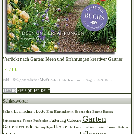
Verrückt nach Garten: Ideen und Erfahrungen kreativer Gärtner
14,71 €
inkl. 19% gesetzlicher MwSt.
Zuletzt aktualisiert am: 6. August 2026 19:17
Details
Preis prüfen bei
*
Schlagwörter
Baumschnitt
Beete
Balkon
Blog
Blumenkasten
Bodenbelag
Bäume
Exoten
Garten
Fütterung
Gabione
Feinsteinzeug
Fliesen
Fussboden
Gartenfreunde
Hecke
Gartenpflege
Heilkraut
Insekten
Kletterpflanzen
Kräuter