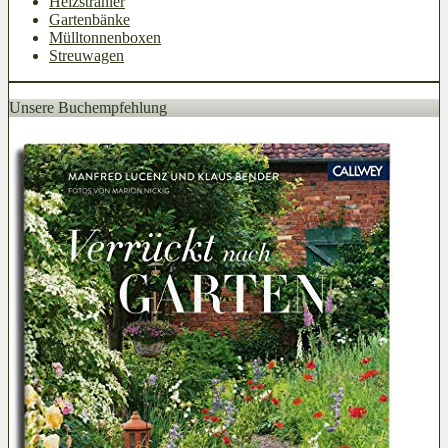
Heizstrahler
Gartenbänke
Mülltonnenboxen
Streuwagen
Unsere Buchempfehlung