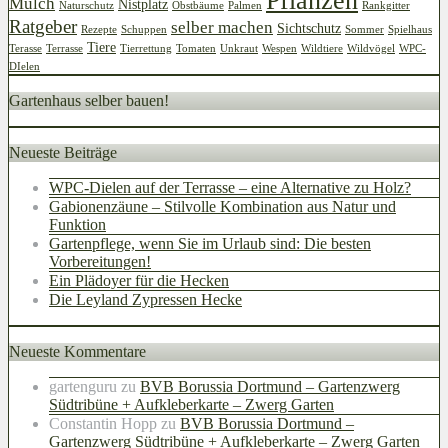
Pflanzen
Mulch
Nistplatz
Naturschutz
Obstbäume
Palmen
Rankgitter
Ratgeber
selber machen
Sichtschutz
Rezepte
Schuppen
Sommer
Spielhaus
Tiere
Terasse
Terrasse
Tierrettung
Tomaten
Unkraut
Wespen
Wildtiere
Wildvögel
WPC-
DIelen
Gartenhaus selber bauen!
Neueste Beiträge
WPC-Dielen auf der Terrasse – eine Alternative zu Holz?
Gabionenzäune – Stilvolle Kombination aus Natur und
Funktion
Gartenpflege, wenn Sie im Urlaub sind: Die besten
Vorbereitungen!
Ein Plädoyer für die Hecken
Die Leyland Zypressen Hecke
Neueste Kommentare
gartenguru
zu
BVB Borussia Dortmund – Gartenzwerg
Südtribüne + Aufkleberkarte – Zwerg Garten
Constantin Hopp
zu
BVB Borussia Dortmund –
Gartenzwerg Südtribüne + Aufkleberkarte – Zwerg Garten