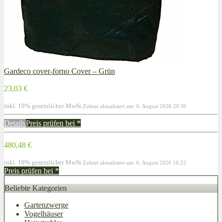
Gardeco cover-forno Cover – Grün
23,03 €
inkl. 19% gesetzlicher MwSt.
Zuletzt aktualisiert am: 6. August 2026 20:30
Details
Preis prüfen bei
*
480,48 €
inkl. 19% gesetzlicher MwSt.
Zuletzt aktualisiert am: 6. August 2026 16:22
Preis prüfen bei
*
Beliebte Kategorien
Gartenzwerge
Vogelhäuser