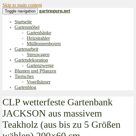
Skip to main content
gartenguru.net
Toggle navigation
Startseite
Gartenmöbel
Gartenbänke
Heizstrahler
Mülltonnenboxen
Gartenarbeit
Streuwagen
Gartendekoration
Gartenzwerge
Blumen und Pflanzen
Tierisches
Vogelhäuser
Gartenblog
CLP wetterfeste Gartenbank
JACKSON aus massivem
Teakholz (aus bis zu 5 Größen
wählen) 200×60 cm