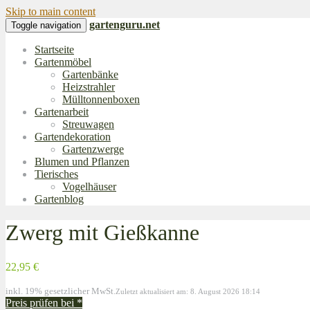
Skip to main content
gartenguru.net
Toggle navigation
Startseite
Gartenmöbel
Gartenbänke
Heizstrahler
Mülltonnenboxen
Gartenarbeit
Streuwagen
Gartendekoration
Gartenzwerge
Blumen und Pflanzen
Tierisches
Vogelhäuser
Gartenblog
Zwerg mit Gießkanne
22,95 €
inkl. 19% gesetzlicher MwSt.
Zuletzt aktualisiert am: 8. August 2026 18:14
Preis prüfen bei
*