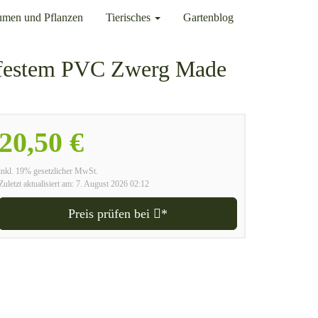
umen und Pflanzen
Tierisches
Gartenblog
hfestem PVC Zwerg Made
20,50 €
inkl. 19% gesetzlicher MwSt.
Zuletzt aktualisiert am: 7. August 2026 02:12
Preis prüfen bei
*