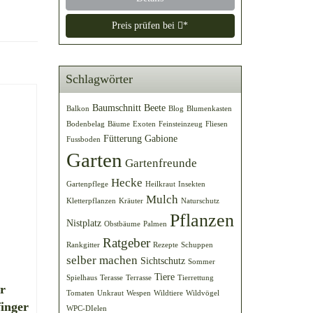
Preis prüfen bei
*
Schlagwörter
Baumschnitt
Beete
Balkon
Blog
Blumenkasten
Bodenbelag
Bäume
Exoten
Feinsteinzeug
Fliesen
Fütterung
Gabione
Fussboden
Garten
Gartenfreunde
Hecke
Gartenpflege
Heilkraut
Insekten
Mulch
Kletterpflanzen
Kräuter
Naturschutz
Pflanzen
Nistplatz
Obstbäume
Palmen
Ratgeber
Rankgitter
Rezepte
Schuppen
selber machen
Sichtschutz
Sommer
Tiere
Spielhaus
Terasse
Terrasse
Tierrettung
r
Tomaten
Unkraut
Wespen
Wildtiere
Wildvögel
finger
WPC-DIelen