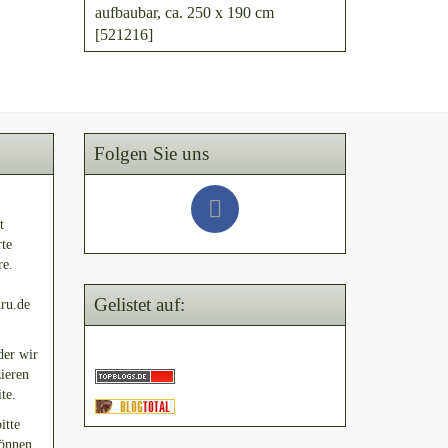
aufbaubar, ca. 250 x 190 cm
[521216]
Folgen Sie uns
t
rte
re.
Gelistet auf:
uru.de
der wir
ieren
te.
itte
können