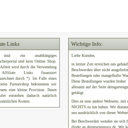
iate Links
Wichtige Info:
sind ein unabhängiges
Liebe Kunden,
ucherportal und kein Online Shop.
in letzter Zeit erreichen uns gehäuf
 Arbeit wird durch die Verwendung
Beschwerden über nicht ausgeliefe
ffiliate Links finanziert
Bestellungen oder mangelhafte Wa
zeichnet durch *). Im Falle eines
Diese Bestellungen wurden bisher
beim Partnershop bekommen wir
allesamt auf der Seite deingarteng
esem eine kleine Provision. Ihnen
getätigt.
ufer entstehen dadurch natürlich
usätzlichen Kosten.
Dies ist eine andere Webseite, mit 
NICHTS zu tun haben. Wir distanz
uns ausdrücklich von dieser Websei
Bei Beschwerden wenden sie sich b
direkt an deingartenguru.de. Wir 