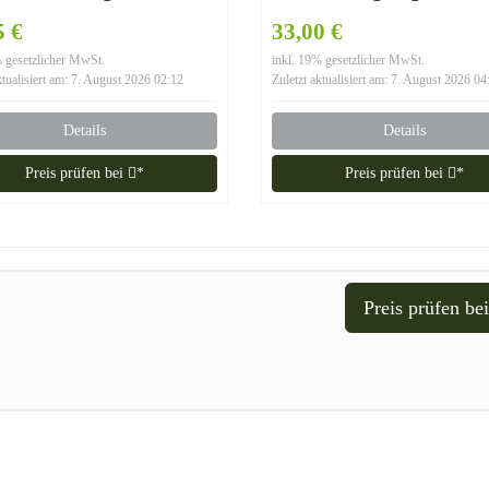
hfest PVC Deko GRS
Stinkefinger
5 €
33,00 €
% gesetzlicher MwSt.
inkl. 19% gesetzlicher MwSt.
ktualisiert am: 7. August 2026 02:12
Zuletzt aktualisiert am: 7. August 2026 04
Details
Details
Preis prüfen bei
*
Preis prüfen bei
*
Preis prüfen be