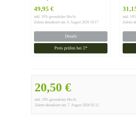
Fußball Fanartikel Ideal zur
bruc
49,95 €
31,1
WM Russland 2018
1052
inkl. 19% gesetzlicher MwSt.
inkl. 19
Weltmeister Garten
Zuletzt aktualisiert am: 6. August 2026 19:17
Zuletzt a
Dekoration
Details
Preis prüfen bei
*
20,50 €
inkl. 19% gesetzlicher MwSt.
Zuletzt aktualisiert am: 7. August 2026 02:12