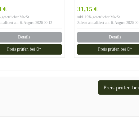
ermany Figur
bruchfest PVC Deko GR
0 €
31,15 €
1052
% gesetzlicher MwSt.
inkl. 19% gesetzlicher MwSt.
ktualisiert am: 6. August 2026 00:12
Zuletzt aktualisiert am: 6. August 2026 00
Details
Details
Preis prüfen bei
*
Preis prüfen bei
*
Preis prüfen be