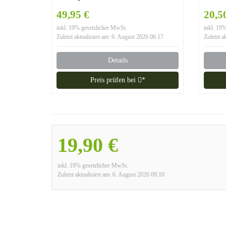
Fußball Fanartikel Ideal zur
in G
49,95 €
20,5
WM Russland 2018
inkl. 19% gesetzlicher MwSt.
inkl. 19
Weltmeister Garten
Zuletzt aktualisiert am: 6. August 2026 06:17
Zuletzt a
Dekoration
Details
Preis prüfen bei
*
19,90 €
inkl. 19% gesetzlicher MwSt.
Zuletzt aktualisiert am: 6. August 2026 09:10