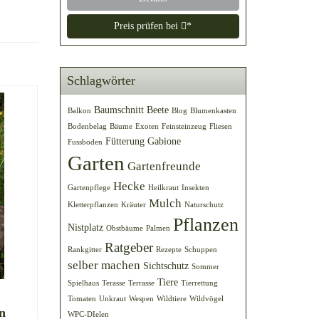
Preis prüfen bei
*
Schlagwörter
Baumschnitt
Beete
Balkon
Blog
Blumenkasten
Bodenbelag
Bäume
Exoten
Feinsteinzeug
Fliesen
Fütterung
Gabione
Fussboden
Garten
Gartenfreunde
Hecke
Gartenpflege
Heilkraut
Insekten
Mulch
Kletterpflanzen
Kräuter
Naturschutz
Pflanzen
Nistplatz
Obstbäume
Palmen
Ratgeber
Rankgitter
Rezepte
Schuppen
selber machen
Sichtschutz
Sommer
Tiere
Spielhaus
Terasse
Terrasse
Tierrettung
Tomaten
Unkraut
Wespen
Wildtiere
Wildvögel
n
WPC-DIelen