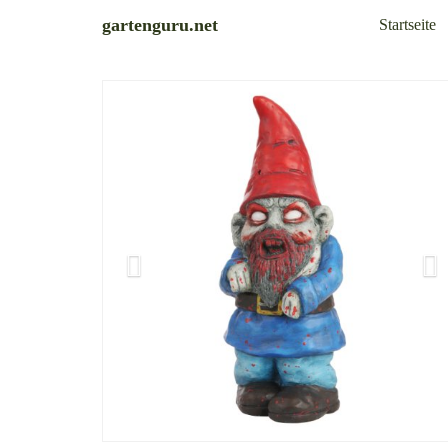
Skip
gartenguru.net
Startseite
to
main
content