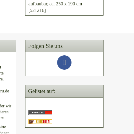
aufbaubar, ca. 250 x 190 cm
[521216]
Folgen Sie uns
t
rte
re.
Gelistet auf:
uru.de
der wir
ieren
te.
itte
können