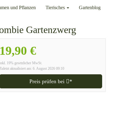
umen und Pflanzen
Tierisches
Gartenblog
bie Gartenzwerg
19,90 €
inkl. 19% gesetzlicher MwSt.
Zuletzt aktualisiert am: 6. August 2026 09:10
Preis prüfen bei
*