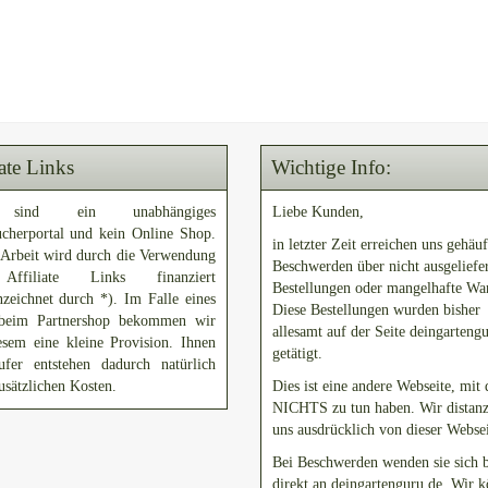
iate Links
Wichtige Info:
sind ein unabhängiges
Liebe Kunden,
ucherportal und kein Online Shop.
in letzter Zeit erreichen uns gehäuf
 Arbeit wird durch die Verwendung
Beschwerden über nicht ausgeliefe
ffiliate Links finanziert
Bestellungen oder mangelhafte Wa
zeichnet durch *). Im Falle eines
Diese Bestellungen wurden bisher
beim Partnershop bekommen wir
allesamt auf der Seite deingarteng
esem eine kleine Provision. Ihnen
getätigt.
ufer entstehen dadurch natürlich
usätzlichen Kosten.
Dies ist eine andere Webseite, mit 
NICHTS zu tun haben. Wir distanz
uns ausdrücklich von dieser Websei
Bei Beschwerden wenden sie sich b
direkt an deingartenguru.de. Wir 