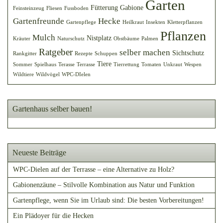
Garten
Fütterung
Gabione
Feinsteinzeug
Fliesen
Fussboden
Gartenfreunde
Hecke
Gartenpflege
Heilkraut
Insekten
Kletterpflanzen
Pflanzen
Mulch
Nistplatz
Kräuter
Naturschutz
Obstbäume
Palmen
Ratgeber
selber machen
Sichtschutz
Rankgitter
Rezepte
Schuppen
Tiere
Sommer
Spielhaus
Terasse
Terrasse
Tierrettung
Tomaten
Unkraut
Wespen
Wildtiere
Wildvögel
WPC-DIelen
Gartenhaus selber bauen!
Neueste Beiträge
WPC-Dielen auf der Terrasse – eine Alternative zu Holz?
Gabionenzäune – Stilvolle Kombination aus Natur und Funktion
Gartenpflege, wenn Sie im Urlaub sind: Die besten Vorbereitungen!
Ein Plädoyer für die Hecken