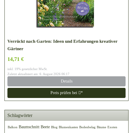
Verrückt nach Garten: Ideen und Erfahrungen kreativer
Gärtner
14,71 €
inkl. 19% gesetzlicher MwSt.
Zuletzt aktualisiert am: 6. August 2026 06:17
Details
Preis prüfen bei
*
Schlagwörter
Baumschnitt
Beete
Balkon
Blog
Blumenkasten
Bodenbelag
Bäume
Exoten