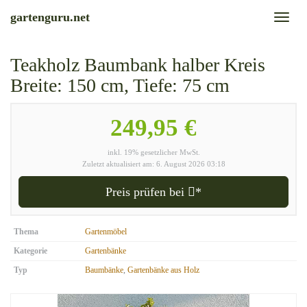
Skip
gartenguru.net
Toggl
to
naviga
main
content
Teakholz Baumbank halber Kreis
Breite: 150 cm, Tiefe: 75 cm
249,95 €
inkl. 19% gesetzlicher MwSt.
Zuletzt aktualisiert am: 6. August 2026 03:18
Preis prüfen bei
*
Thema
Gartenmöbel
Kategorie
Gartenbänke
Typ
Baumbänke
,
Gartenbänke aus Holz