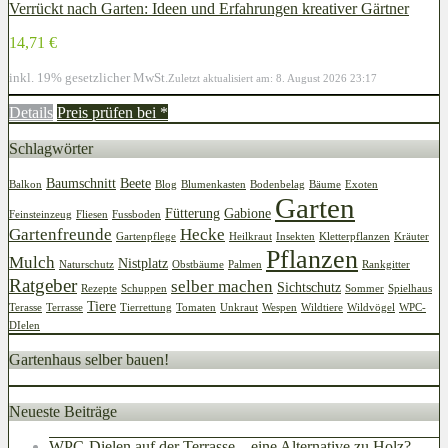
Verrückt nach Garten: Ideen und Erfahrungen kreativer Gärtner
14,71 €
inkl. 19% gesetzlicher MwSt.
Zuletzt aktualisiert am: 8. August 2026 23:17
Details
Preis prüfen bei
*
Schlagwörter
Baumschnitt
Beete
Balkon
Blog
Blumenkasten
Bodenbelag
Bäume
Exoten
Garten
Fütterung
Gabione
Feinsteinzeug
Fliesen
Fussboden
Gartenfreunde
Hecke
Gartenpflege
Heilkraut
Insekten
Kletterpflanzen
Kräuter
Pflanzen
Mulch
Nistplatz
Naturschutz
Obstbäume
Palmen
Rankgitter
Ratgeber
selber machen
Sichtschutz
Rezepte
Schuppen
Sommer
Spielhaus
Tiere
Terasse
Terrasse
Tierrettung
Tomaten
Unkraut
Wespen
Wildtiere
Wildvögel
WPC-
DIelen
Gartenhaus selber bauen!
Neueste Beiträge
WPC-Dielen auf der Terrasse – eine Alternative zu Holz?