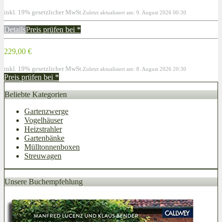
inkl. 19% gesetzlicher MwSt.
Zuletzt aktualisiert am: 9. August 2026 00:30
Details
Preis prüfen bei
*
229,00 €
inkl. 19% gesetzlicher MwSt.
Zuletzt aktualisiert am: 8. August 2026 20:30
Preis prüfen bei
*
Beliebte Kategorien
Gartenzwerge
Vogelhäuser
Heizstrahler
Gartenbänke
Mülltonnenboxen
Streuwagen
Unsere Buchempfehlung