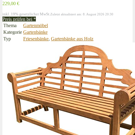
229,00 €
inkl. 19% gesetzlicher MwSt.
Zuletzt aktualisiert am: 8. August 2026 20:30
Preis prüfen bei
*
Thema
Gartenmöbel
Kategorie
Gartenbänke
Typ
Friesenbänke
,
Gartenbänke aus Holz