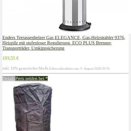
Enders Terrassenheizer Gas ELEGANCE, Gas-Heizstrahler 9376,
Heizpilz mit stufenloser Regulierung, ECO PLUS Brenner,
Transporträder, Umkippsicherung
193,55 €
inkl. 19% gesetzlicher MwSt.
Zuletzt aktualisiert am: 9. August 2026 00:31
Details
Preis prüfen bei
*