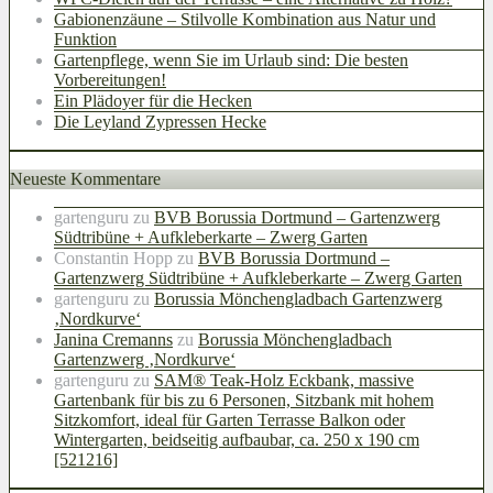
Gabionenzäune – Stilvolle Kombination aus Natur und
Funktion
Gartenpflege, wenn Sie im Urlaub sind: Die besten
Vorbereitungen!
Ein Plädoyer für die Hecken
Die Leyland Zypressen Hecke
Neueste Kommentare
gartenguru
zu
BVB Borussia Dortmund – Gartenzwerg
Südtribüne + Aufkleberkarte – Zwerg Garten
Constantin Hopp
zu
BVB Borussia Dortmund –
Gartenzwerg Südtribüne + Aufkleberkarte – Zwerg Garten
gartenguru
zu
Borussia Mönchengladbach Gartenzwerg
‚Nordkurve‘
Janina Cremanns
zu
Borussia Mönchengladbach
Gartenzwerg ‚Nordkurve‘
gartenguru
zu
SAM® Teak-Holz Eckbank, massive
Gartenbank für bis zu 6 Personen, Sitzbank mit hohem
Sitzkomfort, ideal für Garten Terrasse Balkon oder
Wintergarten, beidseitig aufbaubar, ca. 250 x 190 cm
[521216]