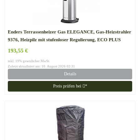
Enders Terrassenheizer Gas ELEGANCE, Gas-Heizstrahler
9376, Heizpilz mit stufenloser Regulierung, ECO PLUS
Brenner, Transporträder, Umkippsicherung
193,55 €
inkl. 19% gesetzlicher MwSt.
Zuletzt aktualisiert am: 10. August 2026 02:31
Details
Preis prüfen bei
*