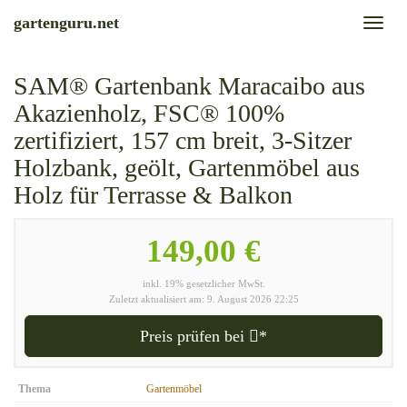
Skip
gartenguru.net
Toggl
to
naviga
main
content
SAM® Gartenbank Maracaibo aus
Akazienholz, FSC® 100%
zertifiziert, 157 cm breit, 3-Sitzer
Holzbank, geölt, Gartenmöbel aus
Holz für Terrasse & Balkon
149,00 €
inkl. 19% gesetzlicher MwSt.
Zuletzt aktualisiert am: 9. August 2026 22:25
Preis prüfen bei
*
Thema
Gartenmöbel