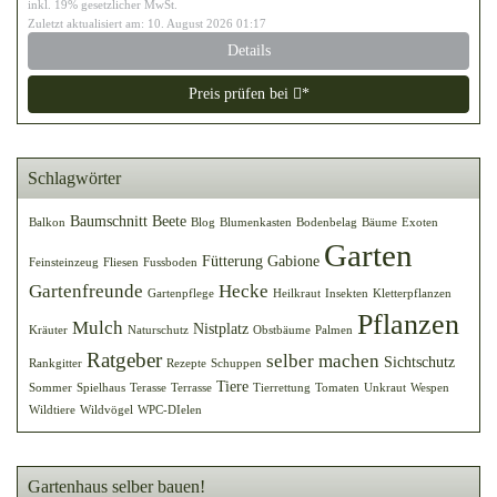
inkl. 19% gesetzlicher MwSt.
Zuletzt aktualisiert am: 10. August 2026 01:17
Details
Preis prüfen bei
*
Schlagwörter
Baumschnitt
Beete
Balkon
Blog
Blumenkasten
Bodenbelag
Bäume
Exoten
Garten
Fütterung
Gabione
Feinsteinzeug
Fliesen
Fussboden
Gartenfreunde
Hecke
Gartenpflege
Heilkraut
Insekten
Kletterpflanzen
Pflanzen
Mulch
Nistplatz
Kräuter
Naturschutz
Obstbäume
Palmen
Ratgeber
selber machen
Sichtschutz
Rankgitter
Rezepte
Schuppen
Tiere
Sommer
Spielhaus
Terasse
Terrasse
Tierrettung
Tomaten
Unkraut
Wespen
Wildtiere
Wildvögel
WPC-DIelen
Gartenhaus selber bauen!