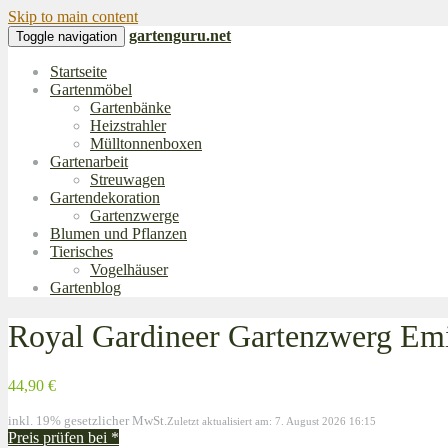
Skip to main content
gartenguru.net
Toggle navigation
Startseite
Gartenmöbel
Gartenbänke
Heizstrahler
Mülltonnenboxen
Gartenarbeit
Streuwagen
Gartendekoration
Gartenzwerge
Blumen und Pflanzen
Tierisches
Vogelhäuser
Gartenblog
Royal Gardineer Gartenzwerg Emi
44,90 €
inkl. 19% gesetzlicher MwSt.
Zuletzt aktualisiert am: 7. August 2026 16:15
Preis prüfen bei
*