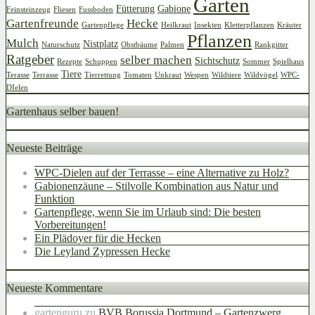
Garten
Fütterung
Gabione
Feinsteinzeug
Fliesen
Fussboden
Gartenfreunde
Hecke
Gartenpflege
Heilkraut
Insekten
Kletterpflanzen
Kräuter
Pflanzen
Mulch
Nistplatz
Naturschutz
Obstbäume
Palmen
Rankgitter
Ratgeber
selber machen
Sichtschutz
Rezepte
Schuppen
Sommer
Spielhaus
Tiere
Terasse
Terrasse
Tierrettung
Tomaten
Unkraut
Wespen
Wildtiere
Wildvögel
WPC-
DIelen
Gartenhaus selber bauen!
Neueste Beiträge
WPC-Dielen auf der Terrasse – eine Alternative zu Holz?
Gabionenzäune – Stilvolle Kombination aus Natur und
Funktion
Gartenpflege, wenn Sie im Urlaub sind: Die besten
Vorbereitungen!
Ein Plädoyer für die Hecken
Die Leyland Zypressen Hecke
Neueste Kommentare
gartenguru
zu
BVB Borussia Dortmund – Gartenzwerg