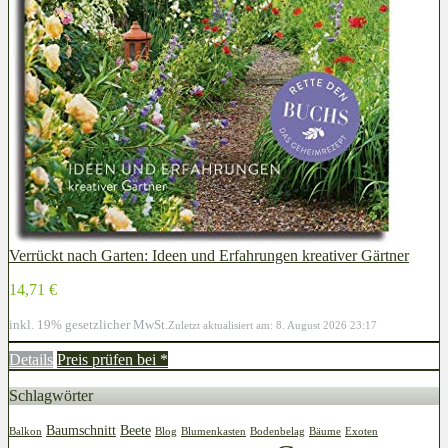
Verrückt nach Garten: Ideen und Erfahrungen kreativer Gärtner
14,71 €
inkl. 19% gesetzlicher MwSt.
Zuletzt aktualisiert am: 8. August 2026 23:17
Details
Preis prüfen bei
*
Schlagwörter
Baumschnitt
Beete
Balkon
Blog
Blumenkasten
Bodenbelag
Bäume
Exoten