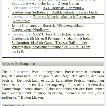
Südtribüne + Aufkleberkarte – Zwerg Garten
Constantin Hopp
zu
BVB Borussia Dortmund –
Gartenzwerg Südtribüne + Aufkleberkarte – Zwerg Garten
gartenguru
zu
Borussia Mönchengladbach Gartenzwerg
‚Nordkurve‘
Janina Cremanns
zu
Borussia Mönchengladbach
Gartenzwerg ‚Nordkurve‘
gartenguru
zu
SAM® Teak-Holz Eckbank, massive
Gartenbank für bis zu 6 Personen, Sitzbank mit hohem
Sitzkomfort, ideal für Garten Terrasse Balkon oder
Wintergarten, beidseitig aufbaubar, ca. 250 x 190 cm
[521216]
Infos zu Preisangaben
Die auf unserem Portal angegebenen Preise werden mehrmals
täglich aktualisiert und zeigen in der Regel den aktuell richtigen
Preis an. Dennoch kann es durch kurzfristige Preisschwankungen
vereinzelt vorkommen, dass der angezeigte Preis nicht mit dem des
Partnershops übereinstimmt. Daher empfehlen wir den Preis immer
noch einmal direkt im Shop zu prüfen, indem Sie auf den „Preis
prüfen bei
" Button klicken.
Affiliate Links