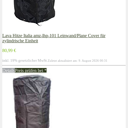
Lava Hitze Italia amz-lhp-101 Leinwand/Plane Cover für
zylindrische Einheit
80,99 €
inkl. 19% gesetzlicher MwSt.
Zuletzt aktualisiert am: 9. August 2026 00:31
Details
Preis prüfen bei
*