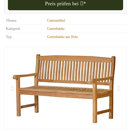
Preis prüfen bei
*
Thema
Gartenmöbel
Kategorie
Gartenbänke
Typ
Gartenbänke aus Holz