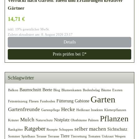
Verrückt nach Garten: Ideen und Erfahrungen kreativer
Gärtner
14,71 €
inkl. 19% gesetzlicher MwSt.
Zuletzt aktualisiert am: 8. August 2026 23:17
Details
Preis prüfen bei
*
Schlagwörter
Baumschnitt
Beete
Balkon
Blog
Blumenkasten
Bodenbelag
Bäume
Exoten
Garten
Fütterung
Gabione
Feinsteinzeug
Fliesen
Fussboden
Gartenfreunde
Hecke
Gartenpflege
Heilkraut
Insekten
Kletterpflanzen
Pflanzen
Mulch
Nistplatz
Kräuter
Naturschutz
Obstbäume
Palmen
Ratgeber
selber machen
Sichtschutz
Rankgitter
Rezepte
Schuppen
Tiere
Sommer
Spielhaus
Terasse
Terrasse
Tierrettung
Tomaten
Unkraut
Wespen