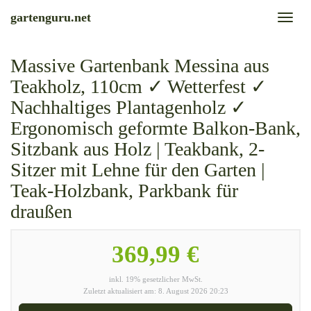
Skip
gartenguru.net
Toggl
to
naviga
main
content
Massive Gartenbank Messina aus
Teakholz, 110cm ✓ Wetterfest ✓
Nachhaltiges Plantagenholz ✓
Ergonomisch geformte Balkon-Bank,
Sitzbank aus Holz | Teakbank, 2-
Sitzer mit Lehne für den Garten |
Teak-Holzbank, Parkbank für
draußen
369,99 €
inkl. 19% gesetzlicher MwSt.
Zuletzt aktualisiert am: 8. August 2026 20:23