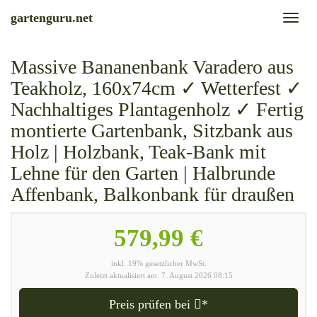
Skip
gartenguru.net
Toggl
to
naviga
main
content
Massive Bananenbank Varadero aus
Teakholz, 160x74cm ✓ Wetterfest ✓
Nachhaltiges Plantagenholz ✓ Fertig
montierte Gartenbank, Sitzbank aus
Holz | Holzbank, Teak-Bank mit
Lehne für den Garten | Halbrunde
Affenbank, Balkonbank für draußen
579,99 €
inkl. 19% gesetzlicher MwSt.
Zuletzt aktualisiert am: 7. August 2026 08:15
Preis prüfen bei
*