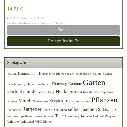
14,71 €
inkl. 19% gesetzlicher MwSt.
Zuletzt aktualisiert am: 7. August 2026 08:17
Details
Preis prüfen bei
*
Schlagwörter
Baumschnitt
Beete
Balkon
Blog
Blumenkasten
Bodenbelag
Bäume
Exoten
Garten
Fütterung
Gabione
Feinsteinzeug
Fliesen
Fussboden
Gartenfreunde
Hecke
Gartenpflege
Heilkraut
Insekten
Kletterpflanzen
Pflanzen
Mulch
Nistplatz
Kräuter
Naturschutz
Obstbäume
Palmen
Ratgeber
selber machen
Sichtschutz
Rankgitter
Rezepte
Schuppen
Tiere
Sommer
Spielhaus
Terasse
Terrasse
Tierrettung
Tomaten
Unkraut
Wespen
Wildtiere
Wildvögel
WPC-DIelen