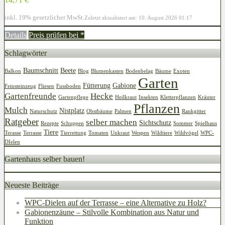
inkl. 19% gesetzlicher MwSt.
Zuletzt aktualisiert am: 10. August 2026 01:17
Details
Preis prüfen bei
*
Schlagwörter
Baumschnitt
Beete
Balkon
Blog
Blumenkasten
Bodenbelag
Bäume
Exoten
Garten
Fütterung
Gabione
Feinsteinzeug
Fliesen
Fussboden
Gartenfreunde
Hecke
Gartenpflege
Heilkraut
Insekten
Kletterpflanzen
Kräuter
Pflanzen
Mulch
Nistplatz
Naturschutz
Obstbäume
Palmen
Rankgitter
Ratgeber
selber machen
Sichtschutz
Rezepte
Schuppen
Sommer
Spielhaus
Tiere
Terasse
Terrasse
Tierrettung
Tomaten
Unkraut
Wespen
Wildtiere
Wildvögel
WPC-
DIelen
Gartenhaus selber bauen!
Neueste Beiträge
WPC-Dielen auf der Terrasse – eine Alternative zu Holz?
Gabionenzäune – Stilvolle Kombination aus Natur und
Funktion