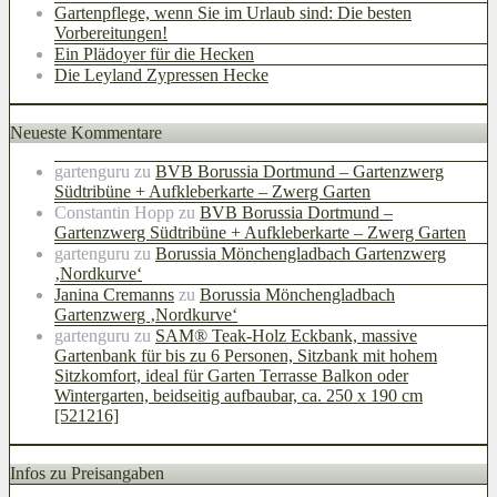
Gartenpflege, wenn Sie im Urlaub sind: Die besten
Vorbereitungen!
Ein Plädoyer für die Hecken
Die Leyland Zypressen Hecke
Neueste Kommentare
gartenguru
zu
BVB Borussia Dortmund – Gartenzwerg
Südtribüne + Aufkleberkarte – Zwerg Garten
Constantin Hopp
zu
BVB Borussia Dortmund –
Gartenzwerg Südtribüne + Aufkleberkarte – Zwerg Garten
gartenguru
zu
Borussia Mönchengladbach Gartenzwerg
‚Nordkurve‘
Janina Cremanns
zu
Borussia Mönchengladbach
Gartenzwerg ‚Nordkurve‘
gartenguru
zu
SAM® Teak-Holz Eckbank, massive
Gartenbank für bis zu 6 Personen, Sitzbank mit hohem
Sitzkomfort, ideal für Garten Terrasse Balkon oder
Wintergarten, beidseitig aufbaubar, ca. 250 x 190 cm
[521216]
Infos zu Preisangaben