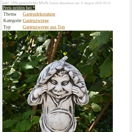
inkl. 19% gesetzlicher MwSt.
Zuletzt aktualisiert am: 9. August 2026 20:12
Preis prüfen bei
*
Thema
Gartendekoration
Kategorie
Gartenzwerge
Typ
Gartenzwerge aus Ton