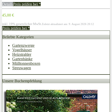
Details
Preis prüfen bei
*
45,00 €
inkl. 19% gesetzlicher MwSt.
Zuletzt aktualisiert am: 9. August 2026 20:12
Preis prüfen bei
*
Beliebte Kategorien
Gartenzwerge
Vogelhäuser
Heizstrahler
Gartenbänke
Mülltonnenboxen
Streuwagen
Unsere Buchempfehlung