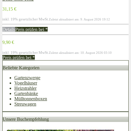
31,15 €
inkl. 19% gesetzlicher MwSt.
Zuletzt aktualisiert am: 9. August 2026 19:12
Details
Preis prüfen bei
*
9,90 €
inkl. 19% gesetzlicher MwSt.
Zuletzt aktualisiert am: 10. August 2026 03:10
Preis prüfen bei
*
Beliebte Kategorien
Gartenzwerge
Vogelhäuser
Heizstrahler
Gartenbänke
Mülltonnenboxen
Streuwagen
Unsere Buchempfehlung