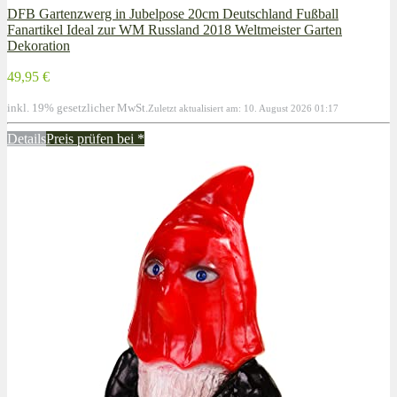
DFB Gartenzwerg in Jubelpose 20cm Deutschland Fußball
Fanartikel Ideal zur WM Russland 2018 Weltmeister Garten
Dekoration
49,95 €
inkl. 19% gesetzlicher MwSt.
Zuletzt aktualisiert am: 10. August 2026 01:17
Details
Preis prüfen bei
*