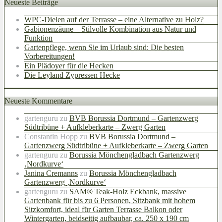
Neueste Beiträge
WPC-Dielen auf der Terrasse – eine Alternative zu Holz?
Gabionenzäune – Stilvolle Kombination aus Natur und
Funktion
Gartenpflege, wenn Sie im Urlaub sind: Die besten
Vorbereitungen!
Ein Plädoyer für die Hecken
Die Leyland Zypressen Hecke
Neueste Kommentare
gartenguru
zu
BVB Borussia Dortmund – Gartenzwerg
Südtribüne + Aufkleberkarte – Zwerg Garten
Constantin Hopp
zu
BVB Borussia Dortmund –
Gartenzwerg Südtribüne + Aufkleberkarte – Zwerg Garten
gartenguru
zu
Borussia Mönchengladbach Gartenzwerg
‚Nordkurve‘
Janina Cremanns
zu
Borussia Mönchengladbach
Gartenzwerg ‚Nordkurve‘
gartenguru
zu
SAM® Teak-Holz Eckbank, massive
Gartenbank für bis zu 6 Personen, Sitzbank mit hohem
Sitzkomfort, ideal für Garten Terrasse Balkon oder
Wintergarten, beidseitig aufbaubar, ca. 250 x 190 cm