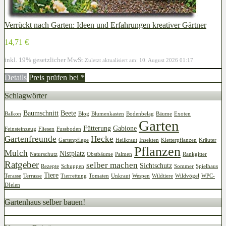
Verrückt nach Garten: Ideen und Erfahrungen kreativer Gärtner
14,71 €
inkl. 19% gesetzlicher MwSt.
Zuletzt aktualisiert am: 10. August 2026 01:17
Details
Preis prüfen bei
*
Schlagwörter
Baumschnitt
Beete
Balkon
Blog
Blumenkasten
Bodenbelag
Bäume
Exoten
Garten
Fütterung
Gabione
Feinsteinzeug
Fliesen
Fussboden
Gartenfreunde
Hecke
Gartenpflege
Heilkraut
Insekten
Kletterpflanzen
Kräuter
Pflanzen
Mulch
Nistplatz
Naturschutz
Obstbäume
Palmen
Rankgitter
Ratgeber
selber machen
Sichtschutz
Rezepte
Schuppen
Sommer
Spielhaus
Tiere
Terasse
Terrasse
Tierrettung
Tomaten
Unkraut
Wespen
Wildtiere
Wildvögel
WPC-
DIelen
Gartenhaus selber bauen!