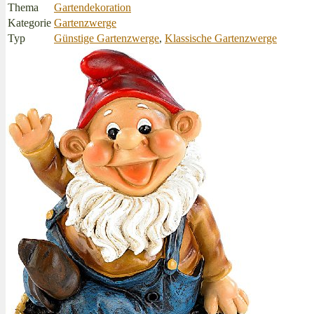
Thema
Gartendekoration
Kategorie
Gartenzwerge
Typ
Günstige Gartenzwerge
,
Klassische Gartenzwerge