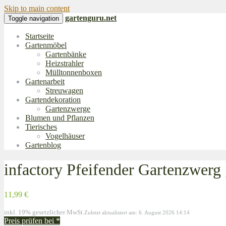
Skip to main content
gartenguru.net
Toggle navigation
Startseite
Gartenmöbel
Gartenbänke
Heizstrahler
Mülltonnenboxen
Gartenarbeit
Streuwagen
Gartendekoration
Gartenzwerge
Blumen und Pflanzen
Tierisches
Vogelhäuser
Gartenblog
infactory Pfeifender Gartenzwerg
11,99 €
inkl. 19% gesetzlicher MwSt.
Zuletzt aktualisiert am: 6. August 2026 14:14
Preis prüfen bei
*