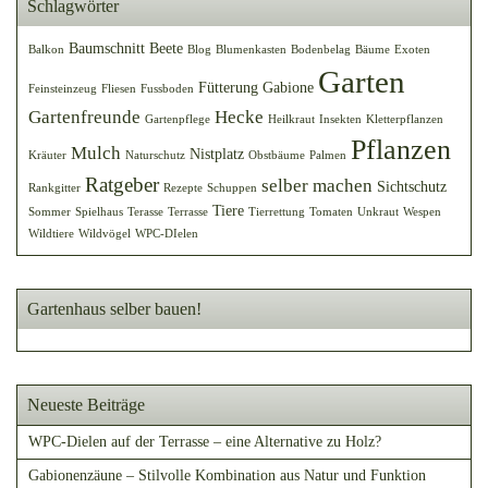
Schlagwörter
Baumschnitt
Beete
Balkon
Blog
Blumenkasten
Bodenbelag
Bäume
Exoten
Garten
Fütterung
Gabione
Feinsteinzeug
Fliesen
Fussboden
Gartenfreunde
Hecke
Gartenpflege
Heilkraut
Insekten
Kletterpflanzen
Pflanzen
Mulch
Nistplatz
Kräuter
Naturschutz
Obstbäume
Palmen
Ratgeber
selber machen
Sichtschutz
Rankgitter
Rezepte
Schuppen
Tiere
Sommer
Spielhaus
Terasse
Terrasse
Tierrettung
Tomaten
Unkraut
Wespen
Wildtiere
Wildvögel
WPC-DIelen
Gartenhaus selber bauen!
Neueste Beiträge
WPC-Dielen auf der Terrasse – eine Alternative zu Holz?
Gabionenzäune – Stilvolle Kombination aus Natur und Funktion