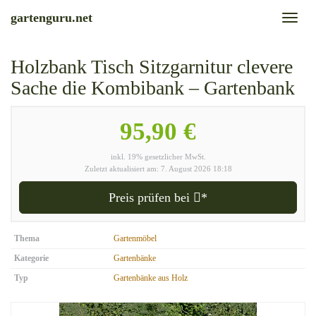
Skip
gartenguru.net
Toggl
to
naviga
main
content
Holzbank Tisch Sitzgarnitur clevere
Sache die Kombibank – Gartenbank
95,90 €
inkl. 19% gesetzlicher MwSt.
Zuletzt aktualisiert am: 7. August 2026 18:18
Preis prüfen bei
*
Thema
Gartenmöbel
Kategorie
Gartenbänke
Typ
Gartenbänke aus Holz