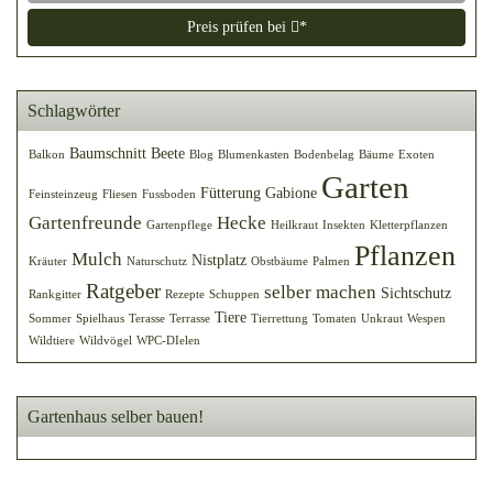
Preis prüfen bei
*
Schlagwörter
Baumschnitt
Beete
Balkon
Blog
Blumenkasten
Bodenbelag
Bäume
Exoten
Garten
Fütterung
Gabione
Feinsteinzeug
Fliesen
Fussboden
Gartenfreunde
Hecke
Gartenpflege
Heilkraut
Insekten
Kletterpflanzen
Pflanzen
Mulch
Nistplatz
Kräuter
Naturschutz
Obstbäume
Palmen
Ratgeber
selber machen
Sichtschutz
Rankgitter
Rezepte
Schuppen
Tiere
Sommer
Spielhaus
Terasse
Terrasse
Tierrettung
Tomaten
Unkraut
Wespen
Wildtiere
Wildvögel
WPC-DIelen
Gartenhaus selber bauen!