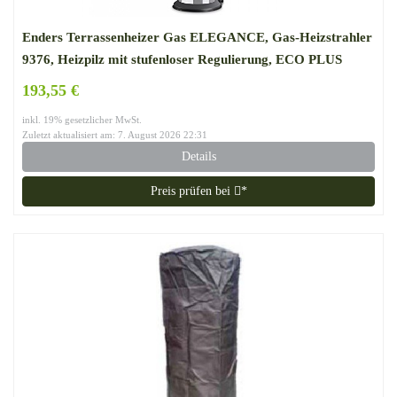
Enders Terrassenheizer Gas ELEGANCE, Gas-Heizstrahler
9376, Heizpilz mit stufenloser Regulierung, ECO PLUS
Brenner, Transporträder, Umkippsicherung
193,55 €
inkl. 19% gesetzlicher MwSt.
Zuletzt aktualisiert am: 7. August 2026 22:31
Details
Preis prüfen bei
*