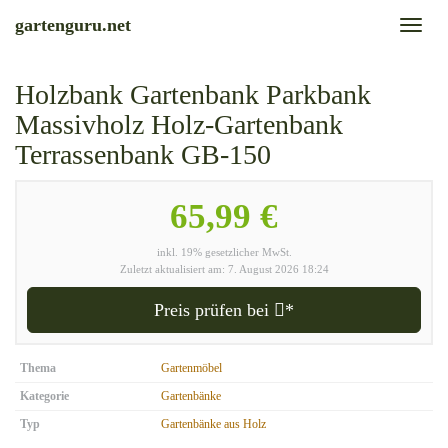
Skip
gartenguru.net
Toggl
to
naviga
main
content
Holzbank Gartenbank Parkbank
Massivholz Holz-Gartenbank
Terrassenbank GB-150
65,99 €
inkl. 19% gesetzlicher MwSt.
Zuletzt aktualisiert am: 7. August 2026 18:24
Preis prüfen bei
*
Thema
Gartenmöbel
Kategorie
Gartenbänke
Typ
Gartenbänke aus Holz