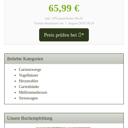
65,99 €
inkl. 19% gesetzlicher MwSt.
Zuletzt aktualisiert am: 7. August 2026 18:24
Preis prüfen bei
*
Beliebte Kategorien
Gartenzwerge
Vogelhäuser
Heizstrahler
Gartenbänke
Mülltonnenboxen
Streuwagen
Unsere Buchempfehlung