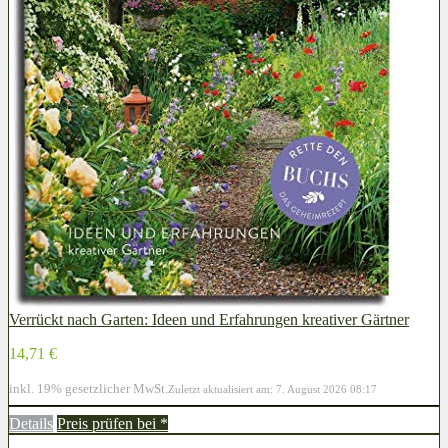
Verrückt nach Garten: Ideen und Erfahrungen kreativer Gärtner
14,71 €
inkl. 19% gesetzlicher MwSt.
Zuletzt aktualisiert am: 7. August 2026 08:17
Details
Preis prüfen bei
*