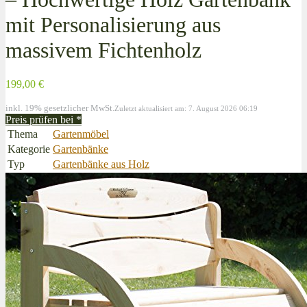
mit Personalisierung aus
massivem Fichtenholz
199,00 €
inkl. 19% gesetzlicher MwSt.
Zuletzt aktualisiert am: 7. August 2026 06:19
Preis prüfen bei
*
Thema
Gartenmöbel
Kategorie
Gartenbänke
Typ
Gartenbänke aus Holz