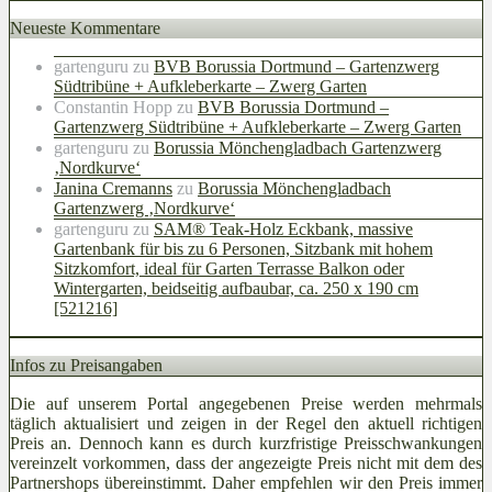
Neueste Kommentare
gartenguru
zu
BVB Borussia Dortmund – Gartenzwerg
Südtribüne + Aufkleberkarte – Zwerg Garten
Constantin Hopp
zu
BVB Borussia Dortmund –
Gartenzwerg Südtribüne + Aufkleberkarte – Zwerg Garten
gartenguru
zu
Borussia Mönchengladbach Gartenzwerg
‚Nordkurve‘
Janina Cremanns
zu
Borussia Mönchengladbach
Gartenzwerg ‚Nordkurve‘
gartenguru
zu
SAM® Teak-Holz Eckbank, massive
Gartenbank für bis zu 6 Personen, Sitzbank mit hohem
Sitzkomfort, ideal für Garten Terrasse Balkon oder
Wintergarten, beidseitig aufbaubar, ca. 250 x 190 cm
[521216]
Infos zu Preisangaben
Die auf unserem Portal angegebenen Preise werden mehrmals
täglich aktualisiert und zeigen in der Regel den aktuell richtigen
Preis an. Dennoch kann es durch kurzfristige Preisschwankungen
vereinzelt vorkommen, dass der angezeigte Preis nicht mit dem des
Partnershops übereinstimmt. Daher empfehlen wir den Preis immer