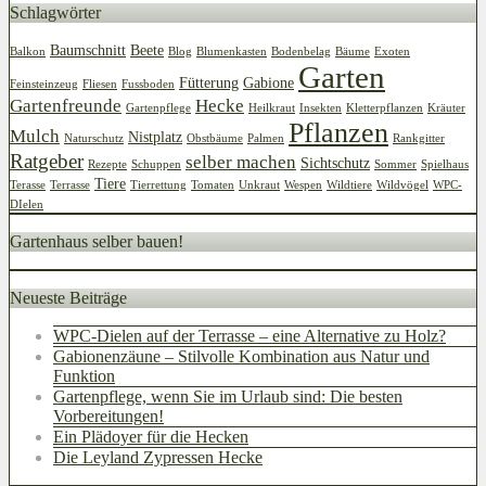
Schlagwörter
Baumschnitt
Beete
Balkon
Blog
Blumenkasten
Bodenbelag
Bäume
Exoten
Garten
Fütterung
Gabione
Feinsteinzeug
Fliesen
Fussboden
Gartenfreunde
Hecke
Gartenpflege
Heilkraut
Insekten
Kletterpflanzen
Kräuter
Pflanzen
Mulch
Nistplatz
Naturschutz
Obstbäume
Palmen
Rankgitter
Ratgeber
selber machen
Sichtschutz
Rezepte
Schuppen
Sommer
Spielhaus
Tiere
Terasse
Terrasse
Tierrettung
Tomaten
Unkraut
Wespen
Wildtiere
Wildvögel
WPC-
DIelen
Gartenhaus selber bauen!
Neueste Beiträge
WPC-Dielen auf der Terrasse – eine Alternative zu Holz?
Gabionenzäune – Stilvolle Kombination aus Natur und
Funktion
Gartenpflege, wenn Sie im Urlaub sind: Die besten
Vorbereitungen!
Ein Plädoyer für die Hecken
Die Leyland Zypressen Hecke