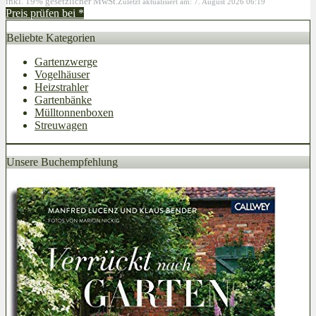
inkl. 19% gesetzlicher MwSt.
Zuletzt aktualisiert am: 7. August 2026 06:19
Preis prüfen bei
*
Beliebte Kategorien
Gartenzwerge
Vogelhäuser
Heizstrahler
Gartenbänke
Mülltonnenboxen
Streuwagen
Unsere Buchempfehlung