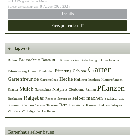
inkl. 19% gesetzlicher MwSt.
Zuletzt aktualisiert am: 8. August 2026 23:17
Details
Preis prüfen bei
*
Schlagwörter
Baumschnitt
Beete
Balkon
Blog
Blumenkasten
Bodenbelag
Bäume
Exoten
Garten
Fütterung
Gabione
Feinsteinzeug
Fliesen
Fussboden
Gartenfreunde
Hecke
Gartenpflege
Heilkraut
Insekten
Kletterpflanzen
Pflanzen
Mulch
Nistplatz
Kräuter
Naturschutz
Obstbäume
Palmen
Ratgeber
selber machen
Sichtschutz
Rankgitter
Rezepte
Schuppen
Tiere
Sommer
Spielhaus
Terasse
Terrasse
Tierrettung
Tomaten
Unkraut
Wespen
Wildtiere
Wildvögel
WPC-DIelen
Gartenhaus selber bauen!