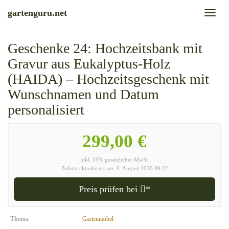
Skip
gartenguru.net
Toggl
to
naviga
main
content
Geschenke 24: Hochzeitsbank mit
Gravur aus Eukalyptus-Holz
(HAIDA) – Hochzeitsgeschenk mit
Wunschnamen und Datum
personalisiert
299,00 €
inkl. 19% gesetzlicher MwSt.
Zuletzt aktualisiert am: 9. August 2026 09:22
Preis prüfen bei
*
Thema
Gartenmöbel