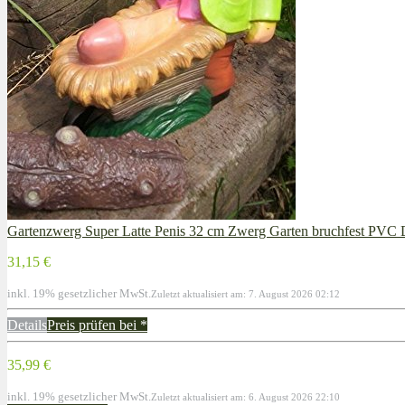
Gartenzwerg Super Latte Penis 32 cm Zwerg Garten bruchfest PV
31,15 €
inkl. 19% gesetzlicher MwSt.
Zuletzt aktualisiert am: 7. August 2026 02:12
Details
Preis prüfen bei
*
35,99 €
inkl. 19% gesetzlicher MwSt.
Zuletzt aktualisiert am: 6. August 2026 22:10