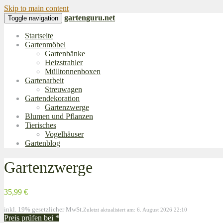
Skip to main content
gartenguru.net
Toggle navigation
Startseite
Gartenmöbel
Gartenbänke
Heizstrahler
Mülltonnenboxen
Gartenarbeit
Streuwagen
Gartendekoration
Gartenzwerge
Blumen und Pflanzen
Tierisches
Vogelhäuser
Gartenblog
Gartenzwerge
35,99 €
inkl. 19% gesetzlicher MwSt.
Zuletzt aktualisiert am: 6. August 2026 22:10
Preis prüfen bei
*