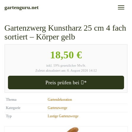
Skip
gartenguru.net
Toggl
to
naviga
main
content
Gartenzwerg Kunstharz 25 cm 4 fach
sortiert – Körper gelb
18,50 €
inkl. 19% gesetzlicher MwSt.
Zuletzt aktualisiert am: 6. August 2026 14:12
Preis prüfen bei
*
Thema
Gartendekoration
Kategorie
Gartenzwerge
Typ
Lustige Gartenzwerge