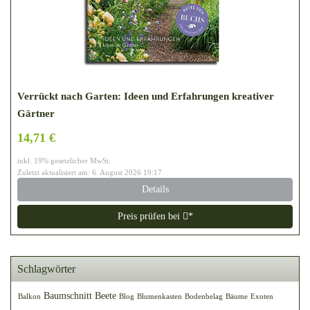
Verrückt nach Garten: Ideen und Erfahrungen kreativer
Gärtner
14,71 €
inkl. 19% gesetzlicher MwSt.
Zuletzt aktualisiert am: 6. August 2026 19:17
Details
Preis prüfen bei
*
Schlagwörter
Baumschnitt
Beete
Balkon
Blog
Blumenkasten
Bodenbelag
Bäume
Exoten