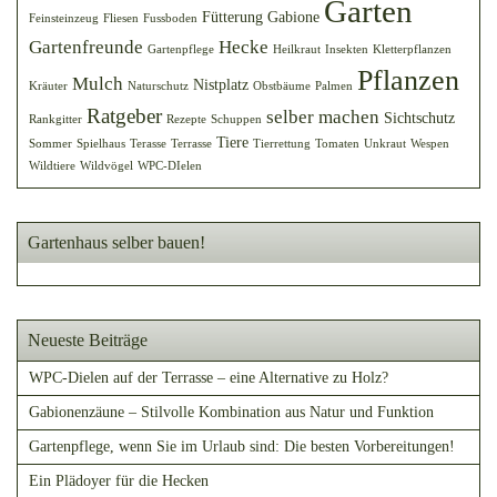
Garten
Fütterung
Gabione
Feinsteinzeug
Fliesen
Fussboden
Gartenfreunde
Hecke
Gartenpflege
Heilkraut
Insekten
Kletterpflanzen
Pflanzen
Mulch
Nistplatz
Kräuter
Naturschutz
Obstbäume
Palmen
Ratgeber
selber machen
Sichtschutz
Rankgitter
Rezepte
Schuppen
Tiere
Sommer
Spielhaus
Terasse
Terrasse
Tierrettung
Tomaten
Unkraut
Wespen
Wildtiere
Wildvögel
WPC-DIelen
Gartenhaus selber bauen!
Neueste Beiträge
WPC-Dielen auf der Terrasse – eine Alternative zu Holz?
Gabionenzäune – Stilvolle Kombination aus Natur und Funktion
Gartenpflege, wenn Sie im Urlaub sind: Die besten Vorbereitungen!
Ein Plädoyer für die Hecken