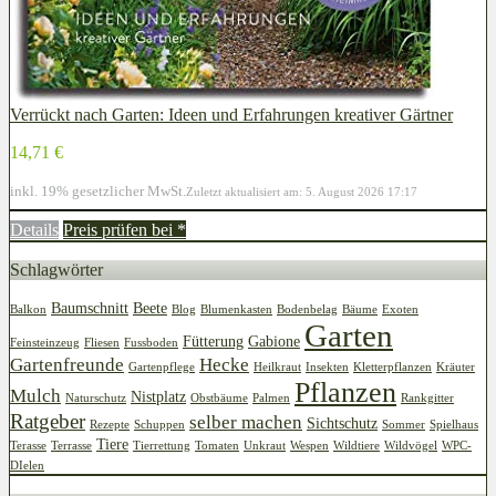
Verrückt nach Garten: Ideen und Erfahrungen kreativer Gärtner
14,71 €
inkl. 19% gesetzlicher MwSt.
Zuletzt aktualisiert am: 5. August 2026 17:17
Details
Preis prüfen bei
*
Schlagwörter
Baumschnitt
Beete
Balkon
Blog
Blumenkasten
Bodenbelag
Bäume
Exoten
Garten
Fütterung
Gabione
Feinsteinzeug
Fliesen
Fussboden
Gartenfreunde
Hecke
Gartenpflege
Heilkraut
Insekten
Kletterpflanzen
Kräuter
Pflanzen
Mulch
Nistplatz
Naturschutz
Obstbäume
Palmen
Rankgitter
Ratgeber
selber machen
Sichtschutz
Rezepte
Schuppen
Sommer
Spielhaus
Tiere
Terasse
Terrasse
Tierrettung
Tomaten
Unkraut
Wespen
Wildtiere
Wildvögel
WPC-
DIelen