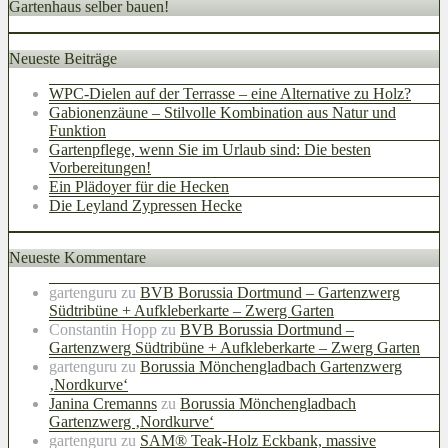
Gartenhaus selber bauen!
Neueste Beiträge
WPC-Dielen auf der Terrasse – eine Alternative zu Holz?
Gabionenzäune – Stilvolle Kombination aus Natur und
Funktion
Gartenpflege, wenn Sie im Urlaub sind: Die besten
Vorbereitungen!
Ein Plädoyer für die Hecken
Die Leyland Zypressen Hecke
Neueste Kommentare
gartenguru
zu
BVB Borussia Dortmund – Gartenzwerg
Südtribüne + Aufkleberkarte – Zwerg Garten
Constantin Hopp
zu
BVB Borussia Dortmund –
Gartenzwerg Südtribüne + Aufkleberkarte – Zwerg Garten
gartenguru
zu
Borussia Mönchengladbach Gartenzwerg
‚Nordkurve‘
Janina Cremanns
zu
Borussia Mönchengladbach
Gartenzwerg ‚Nordkurve‘
gartenguru
zu
SAM® Teak-Holz Eckbank, massive