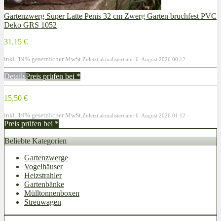
Gartenzwerg Super Latte Penis 32 cm Zwerg Garten bruchfest PVC
Deko GRS 1052
31,15 €
inkl. 19% gesetzlicher MwSt.
Zuletzt aktualisiert am: 6. August 2026 00:12
Details
Preis prüfen bei
*
15,50 €
inkl. 19% gesetzlicher MwSt.
Zuletzt aktualisiert am: 6. August 2026 01:12
Preis prüfen bei
*
Beliebte Kategorien
Gartenzwerge
Vogelhäuser
Heizstrahler
Gartenbänke
Mülltonnenboxen
Streuwagen