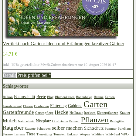
Verrückt nach Garten: Ideen und Erfahrungen kreativer Gärtner
14,71 €
inkl. 19% gesetzlicher MwSt.
Zuletzt aktualisiert am: 10. August 2026 01:17
Details
Preis prüfen bei
*
Schlagwörter
Baumschnitt
Beete
Balkon
Blog
Blumenkasten
Bodenbelag
Bäume
Exoten
Garten
Fütterung
Gabione
Feinsteinzeug
Fliesen
Fussboden
Gartenfreunde
Hecke
Gartenpflege
Heilkraut
Insekten
Kletterpflanzen
Kräuter
Pflanzen
Mulch
Nistplatz
Naturschutz
Obstbäume
Palmen
Rankgitter
Ratgeber
selber machen
Sichtschutz
Rezepte
Schuppen
Sommer
Spielhaus
Tiere
Terasse
Terrasse
Tierrettung
Tomaten
Unkraut
Wespen
Wildtiere
Wildvögel
WPC-