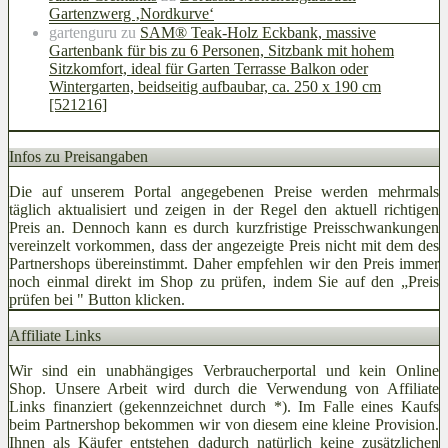
Gartenzwerg ‚Nordkurve‘
gartenguru
zu
SAM® Teak-Holz Eckbank, massive
Gartenbank für bis zu 6 Personen, Sitzbank mit hohem
Sitzkomfort, ideal für Garten Terrasse Balkon oder
Wintergarten, beidseitig aufbaubar, ca. 250 x 190 cm
[521216]
Infos zu Preisangaben
Die auf unserem Portal angegebenen Preise werden mehrmals
täglich aktualisiert und zeigen in der Regel den aktuell richtigen
Preis an. Dennoch kann es durch kurzfristige Preisschwankungen
vereinzelt vorkommen, dass der angezeigte Preis nicht mit dem des
Partnershops übereinstimmt. Daher empfehlen wir den Preis immer
noch einmal direkt im Shop zu prüfen, indem Sie auf den „Preis
prüfen bei
" Button klicken.
Affiliate Links
Wir sind ein unabhängiges Verbraucherportal und kein Online
Shop. Unsere Arbeit wird durch die Verwendung von Affiliate
Links finanziert (gekennzeichnet durch *). Im Falle eines Kaufs
beim Partnershop bekommen wir von diesem eine kleine Provision.
Ihnen als Käufer entstehen dadurch natürlich keine zusätzlichen