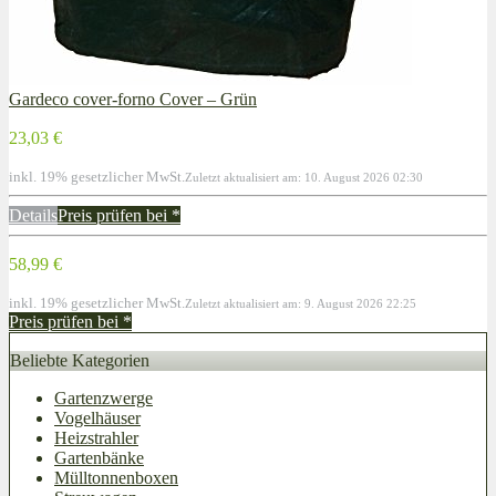
Gardeco cover-forno Cover – Grün
23,03 €
inkl. 19% gesetzlicher MwSt.
Zuletzt aktualisiert am: 10. August 2026 02:30
Details
Preis prüfen bei
*
58,99 €
inkl. 19% gesetzlicher MwSt.
Zuletzt aktualisiert am: 9. August 2026 22:25
Preis prüfen bei
*
Beliebte Kategorien
Gartenzwerge
Vogelhäuser
Heizstrahler
Gartenbänke
Mülltonnenboxen