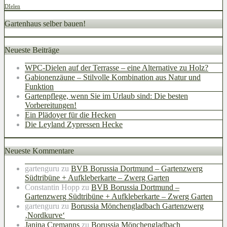
DIelen
Gartenhaus selber bauen!
Neueste Beiträge
WPC-Dielen auf der Terrasse – eine Alternative zu Holz?
Gabionenzäune – Stilvolle Kombination aus Natur und
Funktion
Gartenpflege, wenn Sie im Urlaub sind: Die besten
Vorbereitungen!
Ein Plädoyer für die Hecken
Die Leyland Zypressen Hecke
Neueste Kommentare
gartenguru
zu
BVB Borussia Dortmund – Gartenzwerg
Südtribüne + Aufkleberkarte – Zwerg Garten
Constantin Hopp
zu
BVB Borussia Dortmund –
Gartenzwerg Südtribüne + Aufkleberkarte – Zwerg Garten
gartenguru
zu
Borussia Mönchengladbach Gartenzwerg
‚Nordkurve‘
Janina Cremanns
zu
Borussia Mönchengladbach