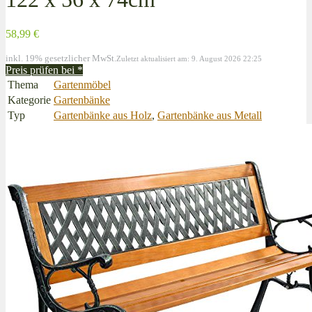
58,99 €
inkl. 19% gesetzlicher MwSt.
Zuletzt aktualisiert am: 9. August 2026 22:25
Preis prüfen bei
*
Thema
Gartenmöbel
Kategorie
Gartenbänke
Typ
Gartenbänke aus Holz
,
Gartenbänke aus Metall