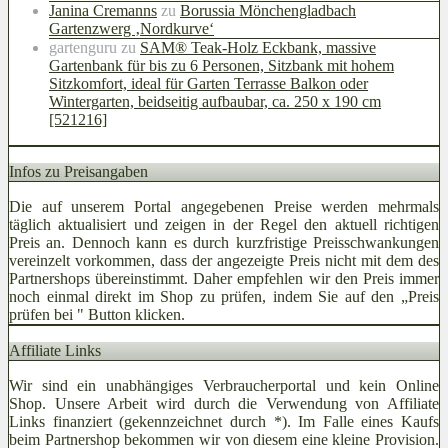
Janina Cremanns
zu
Borussia Mönchengladbach
Gartenzwerg ‚Nordkurve‘
gartenguru
zu
SAM® Teak-Holz Eckbank, massive
Gartenbank für bis zu 6 Personen, Sitzbank mit hohem
Sitzkomfort, ideal für Garten Terrasse Balkon oder
Wintergarten, beidseitig aufbaubar, ca. 250 x 190 cm
[521216]
Infos zu Preisangaben
Die auf unserem Portal angegebenen Preise werden mehrmals
täglich aktualisiert und zeigen in der Regel den aktuell richtigen
Preis an. Dennoch kann es durch kurzfristige Preisschwankungen
vereinzelt vorkommen, dass der angezeigte Preis nicht mit dem des
Partnershops übereinstimmt. Daher empfehlen wir den Preis immer
noch einmal direkt im Shop zu prüfen, indem Sie auf den „Preis
prüfen bei
" Button klicken.
Affiliate Links
Wir sind ein unabhängiges Verbraucherportal und kein Online
Shop. Unsere Arbeit wird durch die Verwendung von Affiliate
Links finanziert (gekennzeichnet durch *). Im Falle eines Kaufs
beim Partnershop bekommen wir von diesem eine kleine Provision.