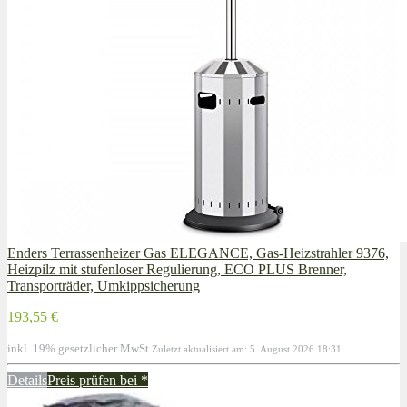
Enders Terrassenheizer Gas ELEGANCE, Gas-Heizstrahler 9376,
Heizpilz mit stufenloser Regulierung, ECO PLUS Brenner,
Transporträder, Umkippsicherung
193,55 €
inkl. 19% gesetzlicher MwSt.
Zuletzt aktualisiert am: 5. August 2026 18:31
Details
Preis prüfen bei
*