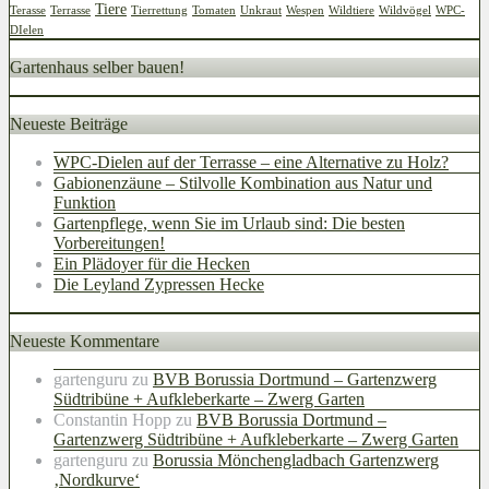
Tiere
Terasse
Terrasse
Tierrettung
Tomaten
Unkraut
Wespen
Wildtiere
Wildvögel
WPC-
DIelen
Gartenhaus selber bauen!
Neueste Beiträge
WPC-Dielen auf der Terrasse – eine Alternative zu Holz?
Gabionenzäune – Stilvolle Kombination aus Natur und
Funktion
Gartenpflege, wenn Sie im Urlaub sind: Die besten
Vorbereitungen!
Ein Plädoyer für die Hecken
Die Leyland Zypressen Hecke
Neueste Kommentare
gartenguru
zu
BVB Borussia Dortmund – Gartenzwerg
Südtribüne + Aufkleberkarte – Zwerg Garten
Constantin Hopp
zu
BVB Borussia Dortmund –
Gartenzwerg Südtribüne + Aufkleberkarte – Zwerg Garten
gartenguru
zu
Borussia Mönchengladbach Gartenzwerg
‚Nordkurve‘