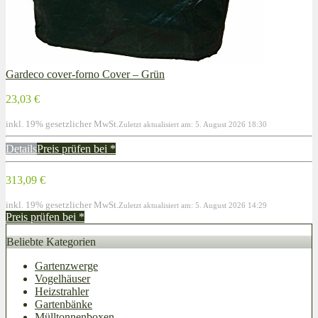
Gardeco cover-forno Cover – Grün
23,03 €
inkl. 19% gesetzlicher MwSt.
Zuletzt aktualisiert am: 5. August 2026 18:30
Details
Preis prüfen bei
*
313,09 €
inkl. 19% gesetzlicher MwSt.
Zuletzt aktualisiert am: 5. August 2026 14:29
Preis prüfen bei
*
Beliebte Kategorien
Gartenzwerge
Vogelhäuser
Heizstrahler
Gartenbänke
Mülltonnenboxen