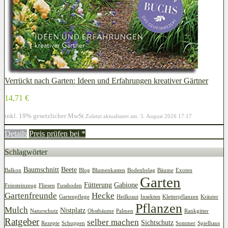
Verrückt nach Garten: Ideen und Erfahrungen kreativer Gärtner
14,71 €
inkl. 19% gesetzlicher MwSt.
Zuletzt aktualisiert am: 5. August 2026 17:17
Details
Preis prüfen bei
*
Schlagwörter
Baumschnitt
Beete
Balkon
Blog
Blumenkasten
Bodenbelag
Bäume
Exoten
Garten
Fütterung
Gabione
Feinsteinzeug
Fliesen
Fussboden
Gartenfreunde
Hecke
Gartenpflege
Heilkraut
Insekten
Kletterpflanzen
Kräuter
Pflanzen
Mulch
Nistplatz
Naturschutz
Obstbäume
Palmen
Rankgitter
Ratgeber
selber machen
Sichtschutz
Rezepte
Schuppen
Sommer
Spielhaus