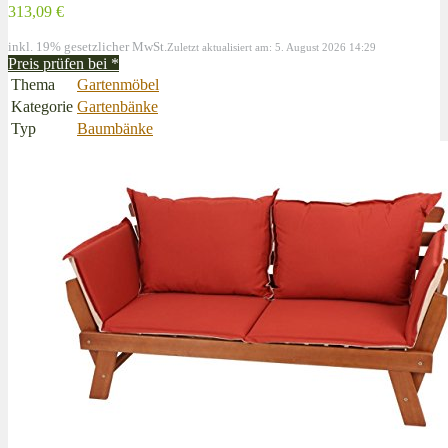
313,09 €
inkl. 19% gesetzlicher MwSt.
Zuletzt aktualisiert am: 5. August 2026 14:29
Preis prüfen bei
*
Thema
Gartenmöbel
Kategorie
Gartenbänke
Typ
Baumbänke