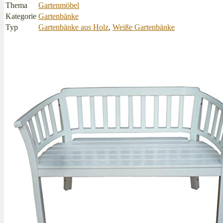
Thema
Gartenmöbel
Kategorie
Gartenbänke
Typ
Gartenbänke aus Holz
,
Weiße Gartenbänke