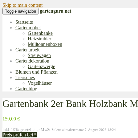
Skip to main content
gartenguru.net
Toggle navigation
Startseite
Gartenmöbel
Gartenbänke
Heizstrahler
Mülltonnenboxen
Gartenarbeit
Streuwagen
Gartendekoration
Gartenzwerge
Blumen und Pflanzen
Tierisches
Vogelhäuser
Gartenblog
Gartenbank 2er Bank Holzbank Ma
159,00 €
inkl. 19% gesetzlicher MwSt.
Zuletzt aktualisiert am: 7. August 2026 18:24
Preis prüfen bei
*