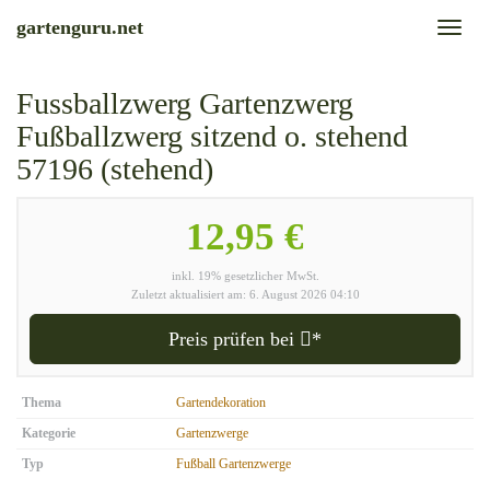
Skip
gartenguru.net
Toggl
to
naviga
main
content
Fussballzwerg Gartenzwerg
Fußballzwerg sitzend o. stehend
57196 (stehend)
12,95 €
inkl. 19% gesetzlicher MwSt.
Zuletzt aktualisiert am: 6. August 2026 04:10
Preis prüfen bei
*
Thema
Gartendekoration
Kategorie
Gartenzwerge
Typ
Fußball Gartenzwerge