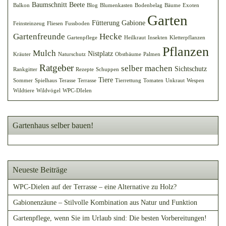
Baumschnitt
Beete
Balkon
Blog
Blumenkasten
Bodenbelag
Bäume
Exoten
Garten
Fütterung
Gabione
Feinsteinzeug
Fliesen
Fussboden
Gartenfreunde
Hecke
Gartenpflege
Heilkraut
Insekten
Kletterpflanzen
Pflanzen
Mulch
Nistplatz
Kräuter
Naturschutz
Obstbäume
Palmen
Ratgeber
selber machen
Sichtschutz
Rankgitter
Rezepte
Schuppen
Tiere
Sommer
Spielhaus
Terasse
Terrasse
Tierrettung
Tomaten
Unkraut
Wespen
Wildtiere
Wildvögel
WPC-DIelen
Gartenhaus selber bauen!
Neueste Beiträge
WPC-Dielen auf der Terrasse – eine Alternative zu Holz?
Gabionenzäune – Stilvolle Kombination aus Natur und Funktion
Gartenpflege, wenn Sie im Urlaub sind: Die besten Vorbereitungen!