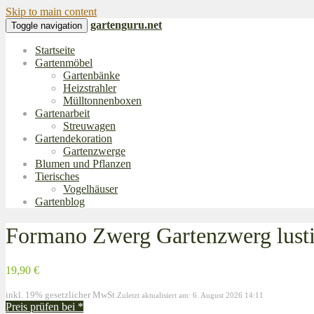
Skip to main content
gartenguru.net
Toggle navigation
Startseite
Gartenmöbel
Gartenbänke
Heizstrahler
Mülltonnenboxen
Gartenarbeit
Streuwagen
Gartendekoration
Gartenzwerge
Blumen und Pflanzen
Tierisches
Vogelhäuser
Gartenblog
Formano Zwerg Gartenzwerg lust
19,90 €
inkl. 19% gesetzlicher MwSt.
Zuletzt aktualisiert am: 6. August 2026 14:11
Preis prüfen bei
*