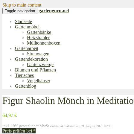
Skip to main content
gartenguru.net
Toggle navigation
Startseite
Gartenmöbel
Gartenbänke
Heizstrahler
Mülltonnenboxen
Gartenarbeit
Streuwagen
Gartendekoration
Gartenzwerge
Blumen und Pflanzen
Tierisches
Vogelhäuser
Gartenblog
Figur Shaolin Mönch in Meditatio
64,97 €
inkl. 19% gesetzlicher MwSt.
Zuletzt aktualisiert am: 9. August 2026 02:10
Preis prüfen bei
*