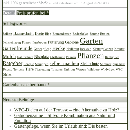
inkl. 19% gesetzlicher MwSt.
Zuletzt aktualisiert am: 7. August 2026 08:17
Details
Preis prüfen bei
*
Schlagwörter
Baumschnitt
Beete
Balkon
Blog
Blumenkasten
Bodenbelag
Bäume
Exoten
Garten
Fütterung
Gabione
Feinsteinzeug
Fliesen
Fussboden
Gartenfreunde
Hecke
Gartenpflege
Heilkraut
Insekten
Kletterpflanzen
Kräuter
Pflanzen
Mulch
Nistplatz
Naturschutz
Obstbäume
Palmen
Rankgitter
Ratgeber
selber machen
Sichtschutz
Rezepte
Schuppen
Sommer
Spielhaus
Tiere
Terasse
Terrasse
Tierrettung
Tomaten
Unkraut
Wespen
Wildtiere
Wildvögel
WPC-
DIelen
Gartenhaus selber bauen!
Neueste Beiträge
WPC-Dielen auf der Terrasse – eine Alternative zu Holz?
Gabionenzäune – Stilvolle Kombination aus Natur und
Funktion
Gartenpflege, wenn Sie im Urlaub sind: Die besten