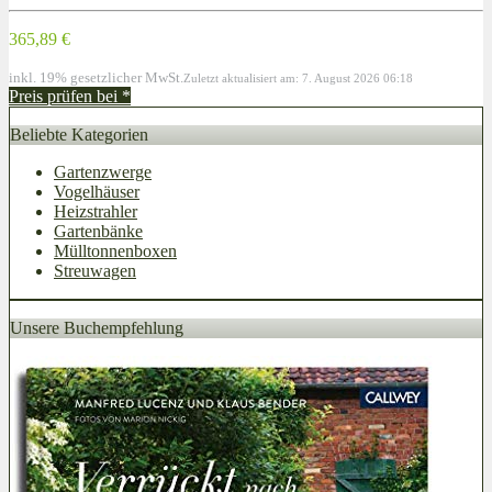
365,89 €
inkl. 19% gesetzlicher MwSt.
Zuletzt aktualisiert am: 7. August 2026 06:18
Preis prüfen bei
*
Beliebte Kategorien
Gartenzwerge
Vogelhäuser
Heizstrahler
Gartenbänke
Mülltonnenboxen
Streuwagen
Unsere Buchempfehlung