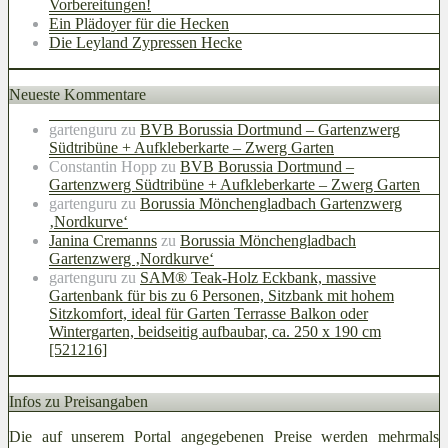
Vorbereitungen!
Ein Plädoyer für die Hecken
Die Leyland Zypressen Hecke
Neueste Kommentare
gartenguru
zu
BVB Borussia Dortmund – Gartenzwerg
Südtribüne + Aufkleberkarte – Zwerg Garten
Constantin Hopp
zu
BVB Borussia Dortmund –
Gartenzwerg Südtribüne + Aufkleberkarte – Zwerg Garten
gartenguru
zu
Borussia Mönchengladbach Gartenzwerg
‚Nordkurve‘
Janina Cremanns
zu
Borussia Mönchengladbach
Gartenzwerg ‚Nordkurve‘
gartenguru
zu
SAM® Teak-Holz Eckbank, massive
Gartenbank für bis zu 6 Personen, Sitzbank mit hohem
Sitzkomfort, ideal für Garten Terrasse Balkon oder
Wintergarten, beidseitig aufbaubar, ca. 250 x 190 cm
[521216]
Infos zu Preisangaben
Die auf unserem Portal angegebenen Preise werden mehrmals