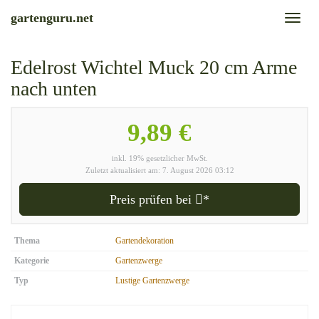
Skip
gartenguru.net
Toggl
to
naviga
main
content
Edelrost Wichtel Muck 20 cm Arme
nach unten
9,89 €
inkl. 19% gesetzlicher MwSt.
Zuletzt aktualisiert am: 7. August 2026 03:12
Preis prüfen bei
*
Thema
Gartendekoration
Kategorie
Gartenzwerge
Typ
Lustige Gartenzwerge