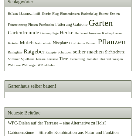
Schlagwörter
Baumschnitt
Beete
Balkon
Blog
Blumenkasten
Bodenbelag
Bäume
Exoten
Garten
Fütterung
Gabione
Feinsteinzeug
Fliesen
Fussboden
Gartenfreunde
Hecke
Gartenpflege
Heilkraut
Insekten
Kletterpflanzen
Pflanzen
Mulch
Nistplatz
Kräuter
Naturschutz
Obstbäume
Palmen
Ratgeber
selber machen
Sichtschutz
Rankgitter
Rezepte
Schuppen
Tiere
Sommer
Spielhaus
Terasse
Terrasse
Tierrettung
Tomaten
Unkraut
Wespen
Wildtiere
Wildvögel
WPC-DIelen
Gartenhaus selber bauen!
Neueste Beiträge
WPC-Dielen auf der Terrasse – eine Alternative zu Holz?
Gabionenzäune – Stilvolle Kombination aus Natur und Funktion