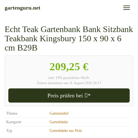
Skip
gartenguru.net
Toggl
to
naviga
main
content
Echt Teak Gartenbank Bank Sitzbank
Teakbank Kingsbury 150 x 90 x 6
cm B29B
209,25 €
inkl. 19% gesetzlicher MwSt.
Zuletzt aktualisiert am: 8. August 2026 20:17
Preis prüfen bei
*
Thema
Gartenmöbel
Kategorie
Gartenbänke
Typ
Gartenbänke aus Holz