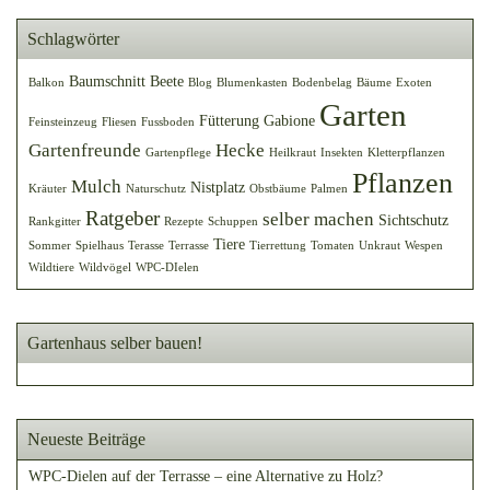
Schlagwörter
Baumschnitt
Beete
Balkon
Blog
Blumenkasten
Bodenbelag
Bäume
Exoten
Garten
Fütterung
Gabione
Feinsteinzeug
Fliesen
Fussboden
Gartenfreunde
Hecke
Gartenpflege
Heilkraut
Insekten
Kletterpflanzen
Pflanzen
Mulch
Nistplatz
Kräuter
Naturschutz
Obstbäume
Palmen
Ratgeber
selber machen
Sichtschutz
Rankgitter
Rezepte
Schuppen
Tiere
Sommer
Spielhaus
Terasse
Terrasse
Tierrettung
Tomaten
Unkraut
Wespen
Wildtiere
Wildvögel
WPC-DIelen
Gartenhaus selber bauen!
Neueste Beiträge
WPC-Dielen auf der Terrasse – eine Alternative zu Holz?