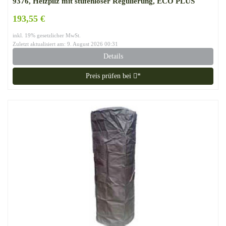
9376, Heizpilz mit stufenloser Regulierung, ECO PLUS
Brenner, Transporträder, Umkippsicherung
193,55 €
inkl. 19% gesetzlicher MwSt.
Zuletzt aktualisiert am: 9. August 2026 00:31
Details
Preis prüfen bei
*