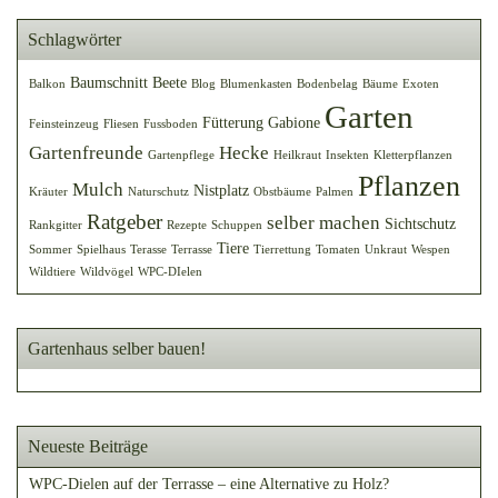
Schlagwörter
Baumschnitt
Beete
Balkon
Blog
Blumenkasten
Bodenbelag
Bäume
Exoten
Garten
Fütterung
Gabione
Feinsteinzeug
Fliesen
Fussboden
Gartenfreunde
Hecke
Gartenpflege
Heilkraut
Insekten
Kletterpflanzen
Pflanzen
Mulch
Nistplatz
Kräuter
Naturschutz
Obstbäume
Palmen
Ratgeber
selber machen
Sichtschutz
Rankgitter
Rezepte
Schuppen
Tiere
Sommer
Spielhaus
Terasse
Terrasse
Tierrettung
Tomaten
Unkraut
Wespen
Wildtiere
Wildvögel
WPC-DIelen
Gartenhaus selber bauen!
Neueste Beiträge
WPC-Dielen auf der Terrasse – eine Alternative zu Holz?