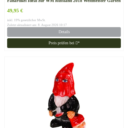
Fanartikel Ideal zur WM Russland 2018 Weltmeister Garten
Dekoration
49,95 €
inkl. 19% gesetzlicher MwSt.
Zuletzt aktualisiert am: 8. August 2026 10:17
Details
Preis prüfen bei
*