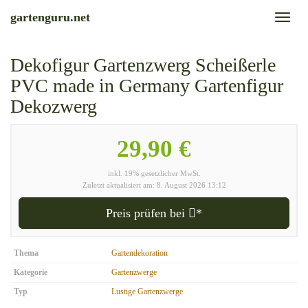
Skip
gartenguru.net
Toggl
to
naviga
main
content
Dekofigur Gartenzwerg Scheißerle
PVC made in Germany Gartenfigur
Dekozwerg
29,90 €
inkl. 19% gesetzlicher MwSt.
Zuletzt aktualisiert am: 8. August 2026 13:12
Preis prüfen bei
*
Thema
Gartendekoration
Kategorie
Gartenzwerge
Typ
Lustige Gartenzwerge