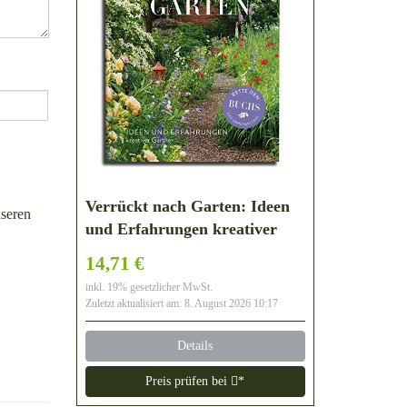
Verrückt nach Garten: Ideen
seren
und Erfahrungen kreativer
Gärtner
14,71 €
inkl. 19% gesetzlicher MwSt.
Zuletzt aktualisiert am: 8. August 2026 10:17
Details
Preis prüfen bei
*