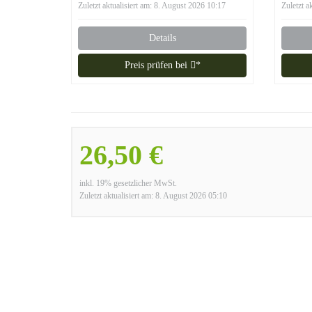
Weltmeister Garten
Zuletzt aktualisiert am: 8. August 2026 10:17
Zuletzt a
Dekoration
Details
Preis prüfen bei
*
26,50 €
inkl. 19% gesetzlicher MwSt.
Zuletzt aktualisiert am: 8. August 2026 05:10