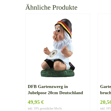
Ähnliche Produkte
DFB Gartenzwerg in
Gart
Jubelpose 20cm Deutschland
bruc
Fußball Fanartikel Ideal zur
in G
49,95 €
20,5
WM Russland 2018
inkl. 19% gesetzlicher MwSt.
inkl. 19