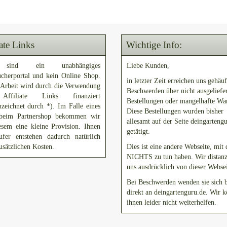
iate Links
Wichtige Info:
sind ein unabhängiges
Liebe Kunden,
ucherportal und kein Online Shop.
in letzter Zeit erreichen uns gehäuf
 Arbeit wird durch die Verwendung
Beschwerden über nicht ausgeliefe
ffiliate Links finanziert
Bestellungen oder mangelhafte Wa
zeichnet durch *). Im Falle eines
Diese Bestellungen wurden bisher
beim Partnershop bekommen wir
allesamt auf der Seite deingarteng
esem eine kleine Provision. Ihnen
getätigt.
ufer entstehen dadurch natürlich
usätzlichen Kosten.
Dies ist eine andere Webseite, mit 
NICHTS zu tun haben. Wir distanz
uns ausdrücklich von dieser Websei
Bei Beschwerden wenden sie sich b
direkt an deingartenguru.de. Wir 
ihnen leider nicht weiterhelfen.