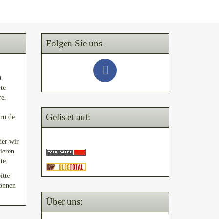
Folgen Sie uns
t
rte
re.
Gelistet auf:
uru.de
der wir
ieren
te.
itte
können
Über uns: