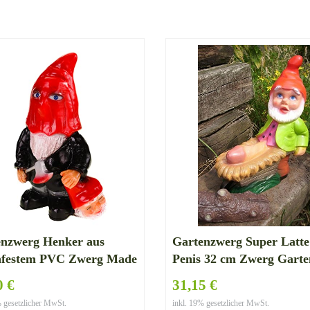
enzwerg Henker aus
Gartenzwerg Super Latte
hfestem PVC Zwerg Made
Penis 32 cm Zwerg Garte
ermany Figur
bruchfest PVC Deko GR
0 €
31,15 €
1052
% gesetzlicher MwSt.
inkl. 19% gesetzlicher MwSt.