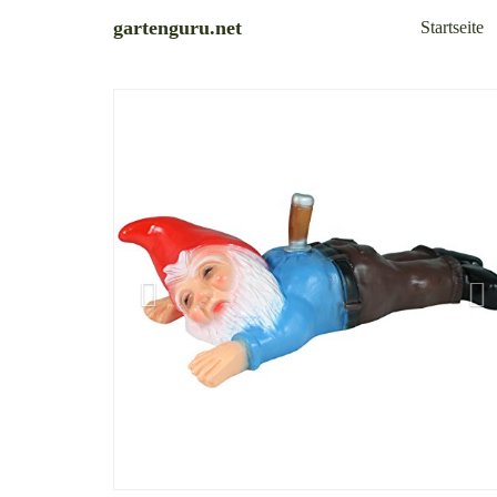
Skip
gartenguru.net
Startseite
to
main
content