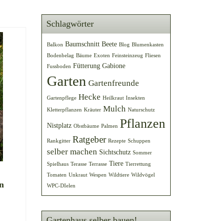
Schlagwörter
Baumschnitt
Beete
Balkon
Blog
Blumenkasten
Bodenbelag
Bäume
Exoten
Feinsteinzeug
Fliesen
Fütterung
Gabione
Fussboden
Garten
Gartenfreunde
Hecke
Gartenpflege
Heilkraut
Insekten
Mulch
Kletterpflanzen
Kräuter
Naturschutz
Pflanzen
Nistplatz
Obstbäume
Palmen
Ratgeber
Rankgitter
Rezepte
Schuppen
selber machen
Sichtschutz
Sommer
Tiere
Spielhaus
Terasse
Terrasse
Tierrettung
Tomaten
Unkraut
Wespen
Wildtiere
Wildvögel
n
WPC-DIelen
S
Gartenhaus selber bauen!