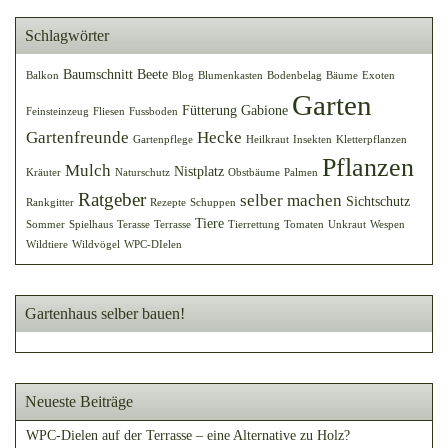
Schlagwörter
Baumschnitt
Beete
Balkon
Blog
Blumenkasten
Bodenbelag
Bäume
Exoten
Garten
Fütterung
Gabione
Feinsteinzeug
Fliesen
Fussboden
Gartenfreunde
Hecke
Gartenpflege
Heilkraut
Insekten
Kletterpflanzen
Pflanzen
Mulch
Nistplatz
Kräuter
Naturschutz
Obstbäume
Palmen
Ratgeber
selber machen
Sichtschutz
Rankgitter
Rezepte
Schuppen
Tiere
Sommer
Spielhaus
Terasse
Terrasse
Tierrettung
Tomaten
Unkraut
Wespen
Wildtiere
Wildvögel
WPC-DIelen
Gartenhaus selber bauen!
Neueste Beiträge
WPC-Dielen auf der Terrasse – eine Alternative zu Holz?