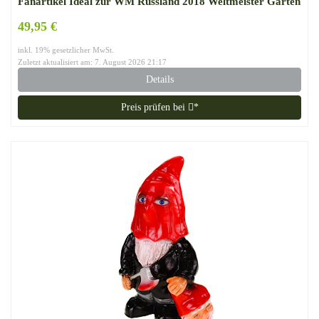
Fanartikel Ideal zur WM Russland 2018 Weltmeister Garten
Dekoration
49,95 €
inkl. 19% gesetzlicher MwSt.
Zuletzt aktualisiert am: 7. August 2026 21:17
Details
Preis prüfen bei
*