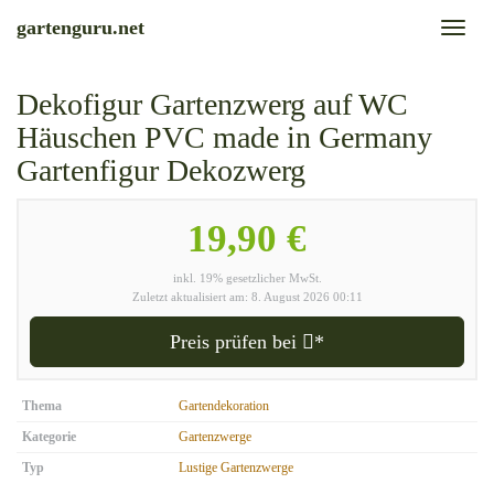
Skip
gartenguru.net
Toggl
to
naviga
main
content
Dekofigur Gartenzwerg auf WC
Häuschen PVC made in Germany
Gartenfigur Dekozwerg
19,90 €
inkl. 19% gesetzlicher MwSt.
Zuletzt aktualisiert am: 8. August 2026 00:11
Preis prüfen bei
*
Thema
Gartendekoration
Kategorie
Gartenzwerge
Typ
Lustige Gartenzwerge