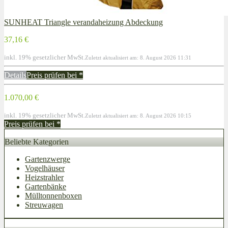
SUNHEAT Triangle verandaheizung Abdeckung
37,16 €
inkl. 19% gesetzlicher MwSt.
Zuletzt aktualisiert am: 8. August 2026 11:31
Details
Preis prüfen bei
*
1.070,00 €
inkl. 19% gesetzlicher MwSt.
Zuletzt aktualisiert am: 8. August 2026 10:15
Preis prüfen bei
*
Beliebte Kategorien
Gartenzwerge
Vogelhäuser
Heizstrahler
Gartenbänke
Mülltonnenboxen
Streuwagen