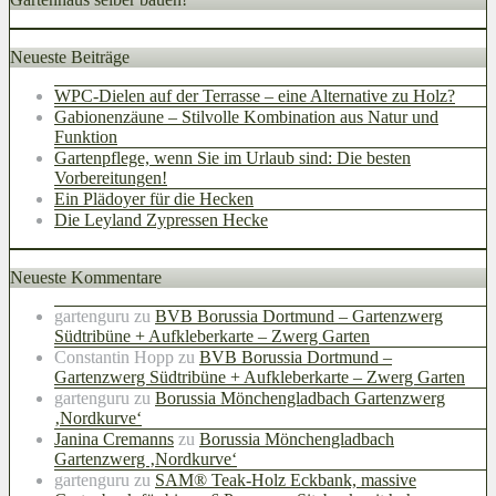
Neueste Beiträge
WPC-Dielen auf der Terrasse – eine Alternative zu Holz?
Gabionenzäune – Stilvolle Kombination aus Natur und
Funktion
Gartenpflege, wenn Sie im Urlaub sind: Die besten
Vorbereitungen!
Ein Plädoyer für die Hecken
Die Leyland Zypressen Hecke
Neueste Kommentare
gartenguru
zu
BVB Borussia Dortmund – Gartenzwerg
Südtribüne + Aufkleberkarte – Zwerg Garten
Constantin Hopp
zu
BVB Borussia Dortmund –
Gartenzwerg Südtribüne + Aufkleberkarte – Zwerg Garten
gartenguru
zu
Borussia Mönchengladbach Gartenzwerg
‚Nordkurve‘
Janina Cremanns
zu
Borussia Mönchengladbach
Gartenzwerg ‚Nordkurve‘
gartenguru
zu
SAM® Teak-Holz Eckbank, massive