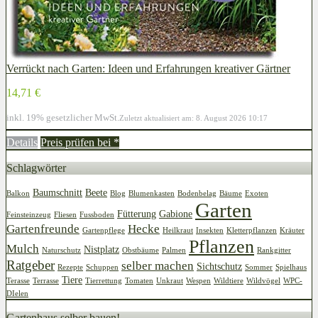
Verrückt nach Garten: Ideen und Erfahrungen kreativer Gärtner
14,71 €
inkl. 19% gesetzlicher MwSt.
Zuletzt aktualisiert am: 8. August 2026 10:17
Details
Preis prüfen bei
*
Schlagwörter
Baumschnitt
Beete
Balkon
Blog
Blumenkasten
Bodenbelag
Bäume
Exoten
Garten
Fütterung
Gabione
Feinsteinzeug
Fliesen
Fussboden
Gartenfreunde
Hecke
Gartenpflege
Heilkraut
Insekten
Kletterpflanzen
Kräuter
Pflanzen
Mulch
Nistplatz
Naturschutz
Obstbäume
Palmen
Rankgitter
Ratgeber
selber machen
Sichtschutz
Rezepte
Schuppen
Sommer
Spielhaus
Tiere
Terasse
Terrasse
Tierrettung
Tomaten
Unkraut
Wespen
Wildtiere
Wildvögel
WPC-
DIelen
Gartenhaus selber bauen!