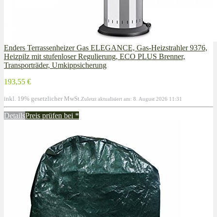
Enders Terrassenheizer Gas ELEGANCE, Gas-Heizstrahler 9376,
Heizpilz mit stufenloser Regulierung, ECO PLUS Brenner,
Transporträder, Umkippsicherung
193,55 €
inkl. 19% gesetzlicher MwSt.
Zuletzt aktualisiert am: 8. August 2026 11:31
Details
Preis prüfen bei
*