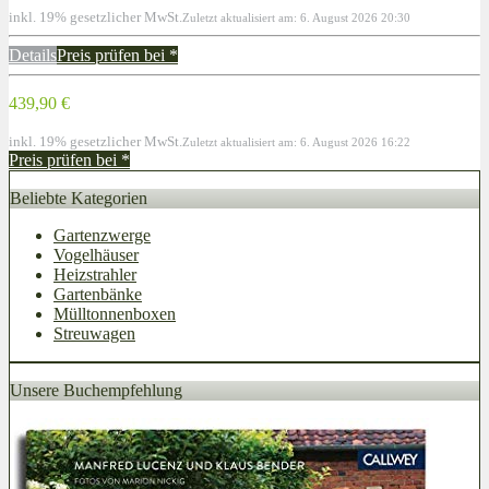
inkl. 19% gesetzlicher MwSt.
Zuletzt aktualisiert am: 6. August 2026 20:30
Details
Preis prüfen bei
*
439,90 €
inkl. 19% gesetzlicher MwSt.
Zuletzt aktualisiert am: 6. August 2026 16:22
Preis prüfen bei
*
Beliebte Kategorien
Gartenzwerge
Vogelhäuser
Heizstrahler
Gartenbänke
Mülltonnenboxen
Streuwagen
Unsere Buchempfehlung