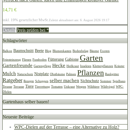
14,71 €
inkl. 19% gesetzlicher MwSt.
Zuletzt aktualisiert am: 6. August 2026 19:17
Details
Preis prüfen bei
*
Schlagwörter
Baumschnitt
Beete
Balkon
Blog
Blumenkasten
Bodenbelag
Bäume
Exoten
Garten
Fütterung
Gabione
Feinsteinzeug
Fliesen
Fussboden
Gartenfreunde
Hecke
Gartenpflege
Heilkraut
Insekten
Kletterpflanzen
Kräuter
Pflanzen
Mulch
Nistplatz
Naturschutz
Obstbäume
Palmen
Rankgitter
Ratgeber
selber machen
Sichtschutz
Rezepte
Schuppen
Sommer
Spielhaus
Tiere
Terasse
Terrasse
Tierrettung
Tomaten
Unkraut
Wespen
Wildtiere
Wildvögel
WPC-
DIelen
Gartenhaus selber bauen!
Neueste Beiträge
WPC-Dielen auf der Terrasse – eine Alternative zu Holz?