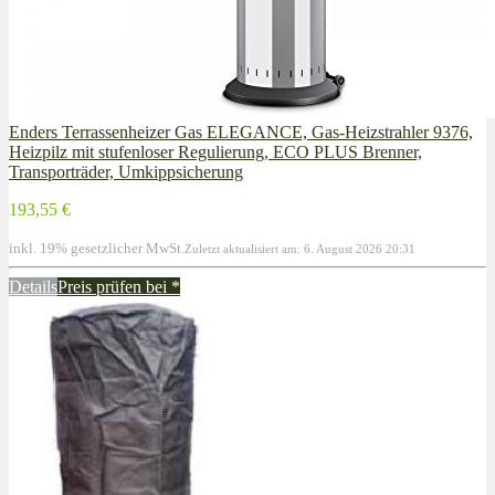
Enders Terrassenheizer Gas ELEGANCE, Gas-Heizstrahler 9376,
Heizpilz mit stufenloser Regulierung, ECO PLUS Brenner,
Transporträder, Umkippsicherung
193,55 €
inkl. 19% gesetzlicher MwSt.
Zuletzt aktualisiert am: 6. August 2026 20:31
Details
Preis prüfen bei
*