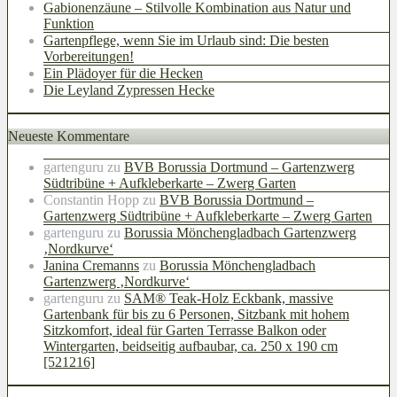
Gabionenzäune – Stilvolle Kombination aus Natur und
Funktion
Gartenpflege, wenn Sie im Urlaub sind: Die besten
Vorbereitungen!
Ein Plädoyer für die Hecken
Die Leyland Zypressen Hecke
Neueste Kommentare
gartenguru
zu
BVB Borussia Dortmund – Gartenzwerg
Südtribüne + Aufkleberkarte – Zwerg Garten
Constantin Hopp
zu
BVB Borussia Dortmund –
Gartenzwerg Südtribüne + Aufkleberkarte – Zwerg Garten
gartenguru
zu
Borussia Mönchengladbach Gartenzwerg
‚Nordkurve‘
Janina Cremanns
zu
Borussia Mönchengladbach
Gartenzwerg ‚Nordkurve‘
gartenguru
zu
SAM® Teak-Holz Eckbank, massive
Gartenbank für bis zu 6 Personen, Sitzbank mit hohem
Sitzkomfort, ideal für Garten Terrasse Balkon oder
Wintergarten, beidseitig aufbaubar, ca. 250 x 190 cm
[521216]