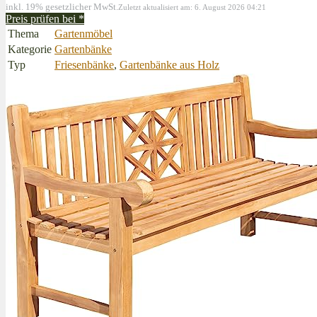
inkl. 19% gesetzlicher MwSt.
Zuletzt aktualisiert am: 6. August 2026 04:21
Preis prüfen bei
*
Thema
Gartenmöbel
Kategorie
Gartenbänke
Typ
Friesenbänke
,
Gartenbänke aus Holz