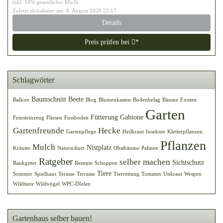
inkl. 19% gesetzlicher MwSt.
Zuletzt aktualisiert am: 8. August 2026 23:17
Details
Preis prüfen bei
*
Schlagwörter
Baumschnitt
Beete
Balkon
Blog
Blumenkasten
Bodenbelag
Bäume
Exoten
Garten
Fütterung
Gabione
Feinsteinzeug
Fliesen
Fussboden
Gartenfreunde
Hecke
Gartenpflege
Heilkraut
Insekten
Kletterpflanzen
Pflanzen
Mulch
Nistplatz
Kräuter
Naturschutz
Obstbäume
Palmen
Ratgeber
selber machen
Sichtschutz
Rankgitter
Rezepte
Schuppen
Tiere
Sommer
Spielhaus
Terasse
Terrasse
Tierrettung
Tomaten
Unkraut
Wespen
Wildtiere
Wildvögel
WPC-DIelen
Gartenhaus selber bauen!