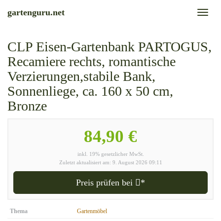
Skip
gartenguru.net
Toggl
to
naviga
main
content
CLP Eisen-Gartenbank PARTOGUS,
Recamiere rechts, romantische
Verzierungen,stabile Bank,
Sonnenliege, ca. 160 x 50 cm,
Bronze
84,90 €
inkl. 19% gesetzlicher MwSt.
Zuletzt aktualisiert am: 9. August 2026 09:11
Preis prüfen bei
*
Thema
Gartenmöbel