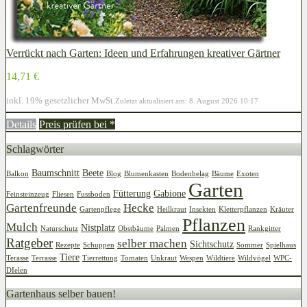
Verrückt nach Garten: Ideen und Erfahrungen kreativer Gärtner
14,71 €
inkl. 19% gesetzlicher MwSt.
Zuletzt aktualisiert am: 8. August 2026 10:17
Details
Preis prüfen bei
*
Schlagwörter
Baumschnitt
Beete
Balkon
Blog
Blumenkasten
Bodenbelag
Bäume
Exoten
Garten
Fütterung
Gabione
Feinsteinzeug
Fliesen
Fussboden
Gartenfreunde
Hecke
Gartenpflege
Heilkraut
Insekten
Kletterpflanzen
Kräuter
Pflanzen
Mulch
Nistplatz
Naturschutz
Obstbäume
Palmen
Rankgitter
Ratgeber
selber machen
Sichtschutz
Rezepte
Schuppen
Sommer
Spielhaus
Tiere
Terasse
Terrasse
Tierrettung
Tomaten
Unkraut
Wespen
Wildtiere
Wildvögel
WPC-
DIelen
Gartenhaus selber bauen!