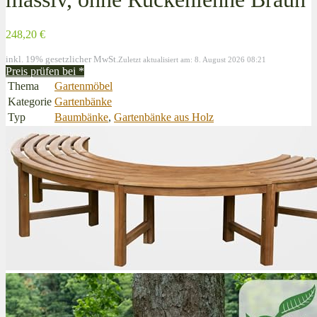
248,20 €
inkl. 19% gesetzlicher MwSt.
Zuletzt aktualisiert am: 8. August 2026 08:21
Preis prüfen bei
*
Thema
Gartenmöbel
Kategorie
Gartenbänke
Typ
Baumbänke
,
Gartenbänke aus Holz