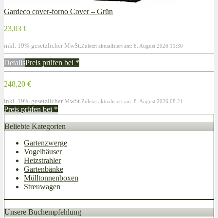
Gardeco cover-forno Cover – Grün
23,03 €
inkl. 19% gesetzlicher MwSt.
Zuletzt aktualisiert am: 8. August 2026 11:30
Details
Preis prüfen bei
*
248,20 €
inkl. 19% gesetzlicher MwSt.
Zuletzt aktualisiert am: 8. August 2026 08:21
Preis prüfen bei
*
Beliebte Kategorien
Gartenzwerge
Vogelhäuser
Heizstrahler
Gartenbänke
Mülltonnenboxen
Streuwagen
Unsere Buchempfehlung