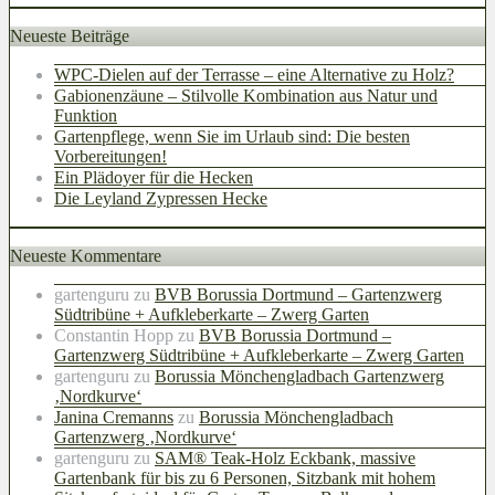
Neueste Beiträge
WPC-Dielen auf der Terrasse – eine Alternative zu Holz?
Gabionenzäune – Stilvolle Kombination aus Natur und
Funktion
Gartenpflege, wenn Sie im Urlaub sind: Die besten
Vorbereitungen!
Ein Plädoyer für die Hecken
Die Leyland Zypressen Hecke
Neueste Kommentare
gartenguru
zu
BVB Borussia Dortmund – Gartenzwerg
Südtribüne + Aufkleberkarte – Zwerg Garten
Constantin Hopp
zu
BVB Borussia Dortmund –
Gartenzwerg Südtribüne + Aufkleberkarte – Zwerg Garten
gartenguru
zu
Borussia Mönchengladbach Gartenzwerg
‚Nordkurve‘
Janina Cremanns
zu
Borussia Mönchengladbach
Gartenzwerg ‚Nordkurve‘
gartenguru
zu
SAM® Teak-Holz Eckbank, massive
Gartenbank für bis zu 6 Personen, Sitzbank mit hohem