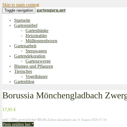
Skip to main content
gartenguru.net
Toggle navigation
Startseite
Gartenmöbel
Gartenbänke
Heizstrahler
Mülltonnenboxen
Gartenarbeit
Streuwagen
Gartendekoration
Gartenzwerge
Blumen und Pflanzen
Tierisches
Vogelhäuser
Gartenblog
Borussia Mönchengladbach Zwer
17,95 €
inkl. 19% gesetzlicher MwSt.
Zuletzt aktualisiert am: 6. August 2026 07:10
Preis prüfen bei
*