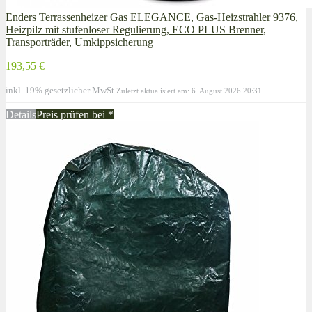
Enders Terrassenheizer Gas ELEGANCE, Gas-Heizstrahler 9376,
Heizpilz mit stufenloser Regulierung, ECO PLUS Brenner,
Transporträder, Umkippsicherung
193,55 €
inkl. 19% gesetzlicher MwSt.
Zuletzt aktualisiert am: 6. August 2026 20:31
Details
Preis prüfen bei
*