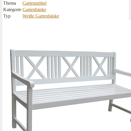
Thema
Gartenmöbel
Kategorie
Gartenbänke
Typ
Weiße Gartenbänke