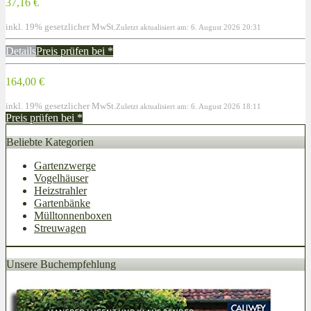
37,16 €
inkl. 19% gesetzlicher MwSt.
Zuletzt aktualisiert am: 6. August 2026 20:31
Details
Preis prüfen bei
*
164,00 €
inkl. 19% gesetzlicher MwSt.
Zuletzt aktualisiert am: 6. August 2026 18:11
Preis prüfen bei
*
Beliebte Kategorien
Gartenzwerge
Vogelhäuser
Heizstrahler
Gartenbänke
Mülltonnenboxen
Streuwagen
Unsere Buchempfehlung