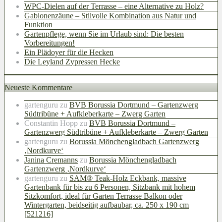
WPC-Dielen auf der Terrasse – eine Alternative zu Holz?
Gabionenzäune – Stilvolle Kombination aus Natur und
Funktion
Gartenpflege, wenn Sie im Urlaub sind: Die besten
Vorbereitungen!
Ein Plädoyer für die Hecken
Die Leyland Zypressen Hecke
Neueste Kommentare
gartenguru
zu
BVB Borussia Dortmund – Gartenzwerg
Südtribüne + Aufkleberkarte – Zwerg Garten
Constantin Hopp
zu
BVB Borussia Dortmund –
Gartenzwerg Südtribüne + Aufkleberkarte – Zwerg Garten
gartenguru
zu
Borussia Mönchengladbach Gartenzwerg
‚Nordkurve‘
Janina Cremanns
zu
Borussia Mönchengladbach
Gartenzwerg ‚Nordkurve‘
gartenguru
zu
SAM® Teak-Holz Eckbank, massive
Gartenbank für bis zu 6 Personen, Sitzbank mit hohem
Sitzkomfort, ideal für Garten Terrasse Balkon oder
Wintergarten, beidseitig aufbaubar, ca. 250 x 190 cm
[521216]