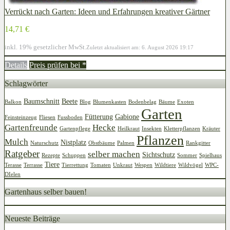
Verrückt nach Garten: Ideen und Erfahrungen kreativer Gärtner
14,71 €
inkl. 19% gesetzlicher MwSt.
Zuletzt aktualisiert am: 6. August 2026 19:17
Details
Preis prüfen bei
*
Schlagwörter
Baumschnitt
Beete
Balkon
Blog
Blumenkasten
Bodenbelag
Bäume
Exoten
Garten
Fütterung
Gabione
Feinsteinzeug
Fliesen
Fussboden
Gartenfreunde
Hecke
Gartenpflege
Heilkraut
Insekten
Kletterpflanzen
Kräuter
Pflanzen
Mulch
Nistplatz
Naturschutz
Obstbäume
Palmen
Rankgitter
Ratgeber
selber machen
Sichtschutz
Rezepte
Schuppen
Sommer
Spielhaus
Tiere
Terasse
Terrasse
Tierrettung
Tomaten
Unkraut
Wespen
Wildtiere
Wildvögel
WPC-
DIelen
Gartenhaus selber bauen!
Neueste Beiträge