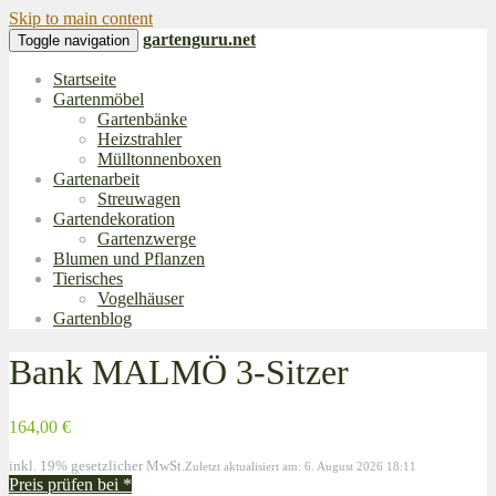
Skip to main content
gartenguru.net
Toggle navigation
Startseite
Gartenmöbel
Gartenbänke
Heizstrahler
Mülltonnenboxen
Gartenarbeit
Streuwagen
Gartendekoration
Gartenzwerge
Blumen und Pflanzen
Tierisches
Vogelhäuser
Gartenblog
Bank MALMÖ 3-Sitzer
164,00 €
inkl. 19% gesetzlicher MwSt.
Zuletzt aktualisiert am: 6. August 2026 18:11
Preis prüfen bei
*