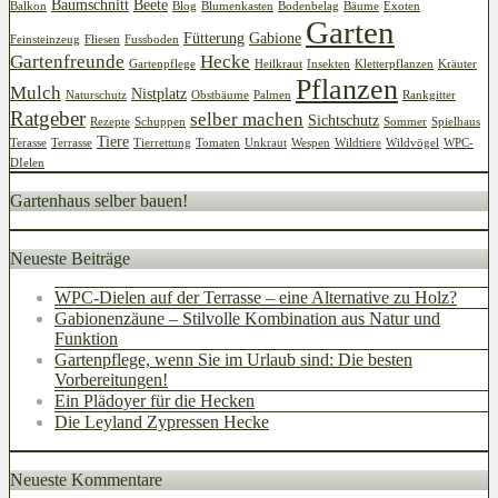
Baumschnitt
Beete
Balkon
Blog
Blumenkasten
Bodenbelag
Bäume
Exoten
Garten
Fütterung
Gabione
Feinsteinzeug
Fliesen
Fussboden
Gartenfreunde
Hecke
Gartenpflege
Heilkraut
Insekten
Kletterpflanzen
Kräuter
Pflanzen
Mulch
Nistplatz
Naturschutz
Obstbäume
Palmen
Rankgitter
Ratgeber
selber machen
Sichtschutz
Rezepte
Schuppen
Sommer
Spielhaus
Tiere
Terasse
Terrasse
Tierrettung
Tomaten
Unkraut
Wespen
Wildtiere
Wildvögel
WPC-
DIelen
Gartenhaus selber bauen!
Neueste Beiträge
WPC-Dielen auf der Terrasse – eine Alternative zu Holz?
Gabionenzäune – Stilvolle Kombination aus Natur und
Funktion
Gartenpflege, wenn Sie im Urlaub sind: Die besten
Vorbereitungen!
Ein Plädoyer für die Hecken
Die Leyland Zypressen Hecke
Neueste Kommentare