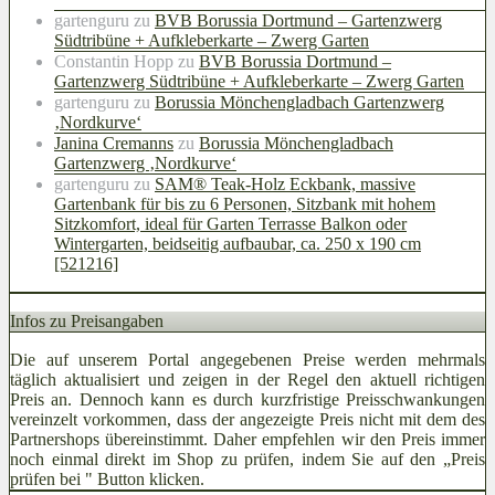
gartenguru
zu
BVB Borussia Dortmund – Gartenzwerg
Südtribüne + Aufkleberkarte – Zwerg Garten
Constantin Hopp
zu
BVB Borussia Dortmund –
Gartenzwerg Südtribüne + Aufkleberkarte – Zwerg Garten
gartenguru
zu
Borussia Mönchengladbach Gartenzwerg
‚Nordkurve‘
Janina Cremanns
zu
Borussia Mönchengladbach
Gartenzwerg ‚Nordkurve‘
gartenguru
zu
SAM® Teak-Holz Eckbank, massive
Gartenbank für bis zu 6 Personen, Sitzbank mit hohem
Sitzkomfort, ideal für Garten Terrasse Balkon oder
Wintergarten, beidseitig aufbaubar, ca. 250 x 190 cm
[521216]
Infos zu Preisangaben
Die auf unserem Portal angegebenen Preise werden mehrmals
täglich aktualisiert und zeigen in der Regel den aktuell richtigen
Preis an. Dennoch kann es durch kurzfristige Preisschwankungen
vereinzelt vorkommen, dass der angezeigte Preis nicht mit dem des
Partnershops übereinstimmt. Daher empfehlen wir den Preis immer
noch einmal direkt im Shop zu prüfen, indem Sie auf den „Preis
prüfen bei
" Button klicken.