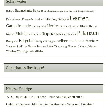
Schlagwörter
Baumschnitt
Beete
Balkon
Blog
Blumenkasten
Bodenbelag
Bäume
Exoten
Garten
Fütterung
Gabione
Feinsteinzeug
Fliesen
Fussboden
Gartenfreunde
Hecke
Gartenpflege
Heilkraut
Insekten
Kletterpflanzen
Pflanzen
Mulch
Nistplatz
Kräuter
Naturschutz
Obstbäume
Palmen
Ratgeber
selber machen
Sichtschutz
Rankgitter
Rezepte
Schuppen
Tiere
Sommer
Spielhaus
Terasse
Terrasse
Tierrettung
Tomaten
Unkraut
Wespen
Wildtiere
Wildvögel
WPC-DIelen
Gartenhaus selber bauen!
Neueste Beiträge
WPC-Dielen auf der Terrasse – eine Alternative zu Holz?
Gabionenzäune – Stilvolle Kombination aus Natur und Funktion