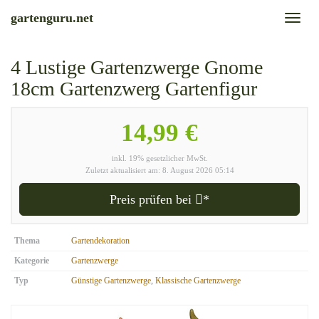
Skip
gartenguru.net
Toggl
to
naviga
main
content
4 Lustige Gartenzwerge Gnome
18cm Gartenzwerg Gartenfigur
14,99 €
inkl. 19% gesetzlicher MwSt.
Zuletzt aktualisiert am: 8. August 2026 05:14
Preis prüfen bei
*
Thema
Gartendekoration
Kategorie
Gartenzwerge
Typ
Günstige Gartenzwerge
,
Klassische Gartenzwerge