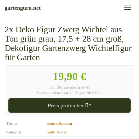
Skip
gartenguru.net
Toggl
to
naviga
main
content
2x Deko Figur Zwerg Wichtel aus
Ton grün grau, 17,5 + 28 cm groß,
Dekofigur Gartenzwerg Wichtelfigur
für Garten
19,90 €
inkl. 19% gesetzlicher MwSt.
Zuletzt aktualisiert am: 10. August 2026 10:11
Preis prüfen bei
*
Thema
Gartendekoration
Kategorie
Gartenzwerge