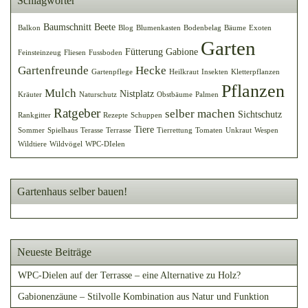
Schlagwörter
Baumschnitt
Beete
Balkon
Blog
Blumenkasten
Bodenbelag
Bäume
Exoten
Garten
Fütterung
Gabione
Feinsteinzeug
Fliesen
Fussboden
Gartenfreunde
Hecke
Gartenpflege
Heilkraut
Insekten
Kletterpflanzen
Pflanzen
Mulch
Nistplatz
Kräuter
Naturschutz
Obstbäume
Palmen
Ratgeber
selber machen
Sichtschutz
Rankgitter
Rezepte
Schuppen
Tiere
Sommer
Spielhaus
Terasse
Terrasse
Tierrettung
Tomaten
Unkraut
Wespen
Wildtiere
Wildvögel
WPC-DIelen
Gartenhaus selber bauen!
Neueste Beiträge
WPC-Dielen auf der Terrasse – eine Alternative zu Holz?
Gabionenzäune – Stilvolle Kombination aus Natur und Funktion