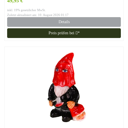
49,95 €
inkl. 19% gesetzlicher MwSt.
Zuletzt aktualisiert am: 10. August 2026 01:17
Details
Preis prüfen bei
*